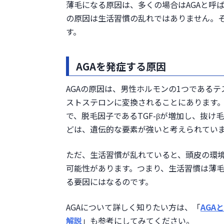
薄毛になる原因は、多くの場合はAGAと呼
適切な睡眠をとる
の原因は生活習慣の乱れではありません。
睡眠の3時間前には食事
す。
寝る前にスマホは見な
適度な運動
AGAを発症する原因
ストレスをためない
禁煙
AGAの原因は、男性ホルモンの1つである
頭皮のケアで薄毛の改善が期待で
ストステロンに変換されることにあります
ごしごしと爪を立てて洗わな
で、脱毛因子であるTGF-βが増加し、抜け
ドライヤーのしすぎに注意
どは、遺伝的な要素が強いと考えられてい
自分に合ったシャンプーを活
AGAを治療するには専門機関の受
ただ、生活習慣が乱れていると、頭皮の環境
まとめ
可能性があります。つまり、生活習慣は薄毛
る要因にはなるのです。
AGAについて詳しく知りたい方は、「
AGA
解説
」も参考にしてみてください。