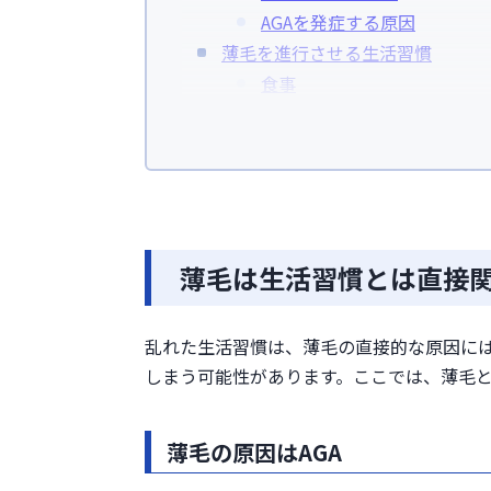
AGAを発症する原因
薄毛を進行させる生活習慣
食事
脂質・糖質
カフェイン
塩分
睡眠
喫煙
運動
薄毛は生活習慣とは直接
ストレス
薄毛を改善させるには生活習慣を
乱れた生活習慣は、薄毛の直接的な原因には
髪に良い影響を与える成分を
しまう可能性があります。ここでは、薄毛
タンパク質
シスチン
薄毛の原因はAGA
亜鉛
ビタミン