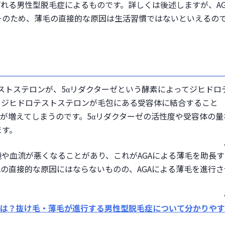
ばれる男性型脱毛症によるものです。詳しくは後述しますが、AG
そのため、薄毛の直接的な原因は生活習慣ではないといえるの
を終わらせる
い
テストステロンが、5αリダクターゼという酵素によってジヒドロ
きる
。ジヒドロテストステロンが毛包にある受容体に結合すること
い
毛が増えてしまうのです。5αリダクターゼの活性度や受容体の量
ます。
用する
診がおすすめ
や血流が悪くなることがあり、これがAGAによる薄毛を助長す
の直接的な原因にはならないものの、AGAによる薄毛を進行さ
とは？抜け毛・薄毛が進行する男性型脱毛症について分かりや