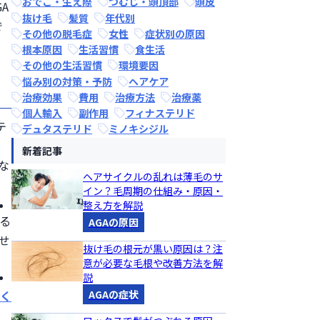
おでこ・生え際
つむじ・頭頂部
頭皮
A
抜け毛
髪質
年代別
で
その他の脱毛症
女性
症状別の原因
根本原因
生活習慣
食生活
その他の生活習慣
環境要因
悩み別の対策・予防
ヘアケア
治療効果
費用
治療方法
治療薬
個人輸入
副作用
フィナステリド
テ
デュタステリド
ミノキシジル
新着記事
な
ヘアサイクルの乱れは薄毛のサ
イン？毛周期の仕組み・原因・
整え方を解説
る
AGAの原因
せ
抜け毛の根元が黒い原因は？注
意が必要な毛根や改善方法を解
説
AGAの症状
すく