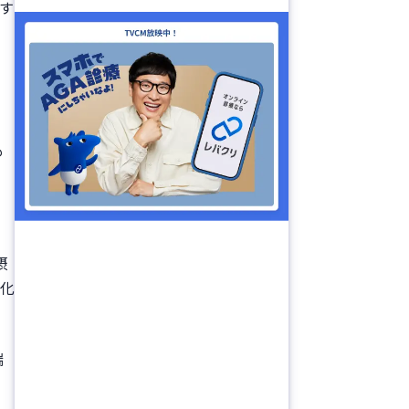
す
え
も
摂
悪化
端