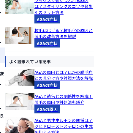
ワックスで髪がつぶれる原因
は？スタイリングのコツや髪型
別のセット方法
AGAの症状
軟毛ははげる？軟毛化の原因と
薄毛の改善方法を解説
AGAの症状
よく読まれている記事
AGAの原因とは？ほかの脱毛症
進
との見分け方や対策方法を解説
AGAの症状
AGAと遺伝との関係性を解説！
薄毛の原因や対処法も紹介
AGAの原因
取
AGAと男性ホルモンの関係は？
ジヒドロテストステロンの生成
を抑える方法