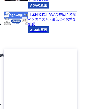
AGAの原因
【医師監修】AGAの原因：発症
のメカニズム・遺伝との関係を
解説
AGAの原因
、
が助
悪
ノ