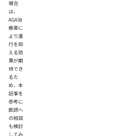
場合
は、
AGA治
療薬に
より進
行を抑
える効
果が期
待でき
るた
め、本
記事を
参考に
医師へ
の相談
も検討
してみ