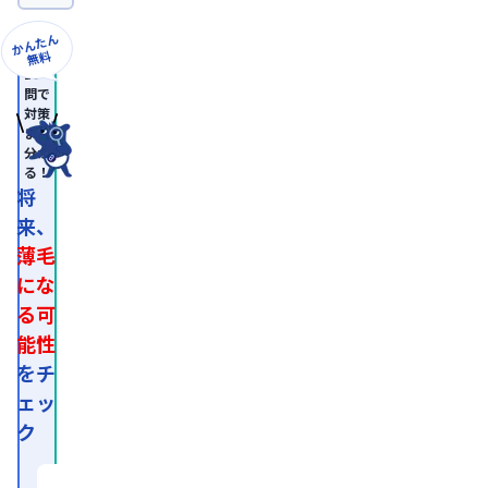
日
本
かんたん
形
無料
成
10
外
問で
科
対策
学
まで
会
分か
認
る！
定
専
将
門
来、
医。

医
薄毛
師
免
にな
許
る可
取
得
能性
後、
外
をチ
資
ェッ
系
経
ク
営
コ
ン
サ