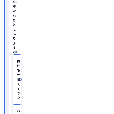
今、
ル
不
テ
安
ィ
な
ン
グ
こ
企
と
業
は
の
あ
ヘ
り
ル
ま
ス
す
ケ
か?
ア・
IT
領
抜
域
け
に
毛
て
が
従
増
事。

え
慶
て
應
き
義
塾
た
大
学
医
お
学