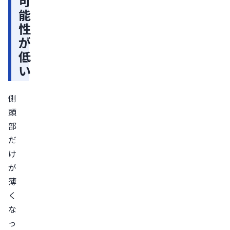
可
能
に
性
く
が
い
低
理
い
由
AGA
側
に
頭
よ
部
る
だ
薄
け
毛
が
が
薄
起
く
こ
な
り
っ
や