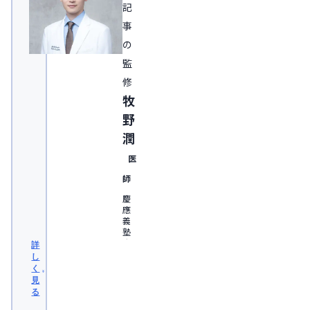
記
事
の
監
修
牧
野
潤
医
師
慶
應
義
塾
大
詳
学
し
医
く
学
見
部
る
卒
業。