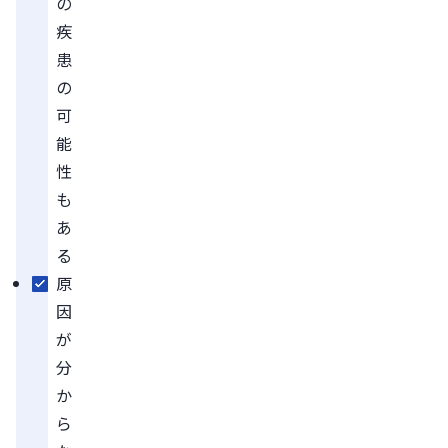
の
疾
患
の
可
能
性
も
あ
る
原
因
が
分
か
ら