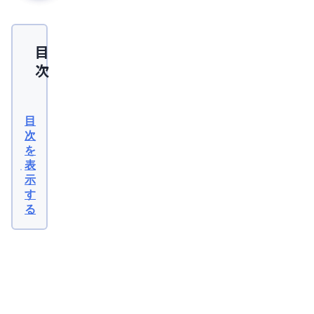
目
次
側
頭
目
部
次
を
だ
表
け
示
の
す
る
は
げ
は
関
連
AGA
記
事
の
2026
年07
可
月10