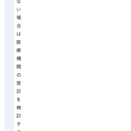
な
い
場
合
は
医
療
機
関
の
受
診
を
検
討
す