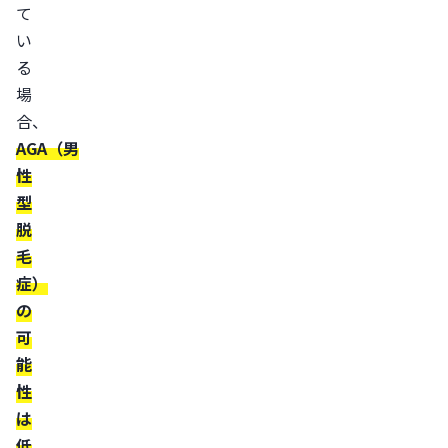
て
す
い
い
る
部
場
位
合、
側
AGA（男
頭
性
部
型
の
脱
は
毛
げ・
症）
薄
の
毛
可
能
の
性
原
は
因
低
と