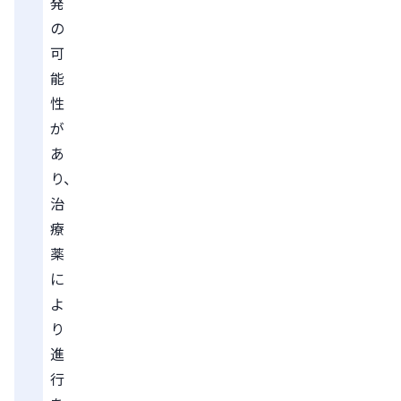
発
の
可
能
性
が
あ
り、
治
療
薬
に
よ
り
進
行