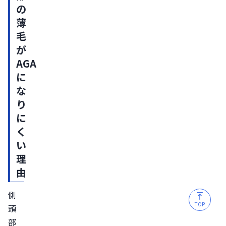
の
は
薄
げ
毛
の
が
原
AGA
因
に
が
な
分
り
か
に
ら
く
な
い
い
理
場
由
合
側
は
TOP
頭
医
部
療