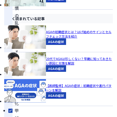
習
慣
の
よく読まれている記事
乱
れ
AGAの初期症状とは？はげ始めのサインとセル
フチェック方法を紹介
に
AGAの症状
よ
る
頭
20代でAGAは珍しくない？早期に知っておきた
い原因と対策を解説
皮
AGAの症状
環
境
【医師監修】AGAの症状：初期症状や進行パタ
の
ーンを解説
悪
AGAの症状
化
甲