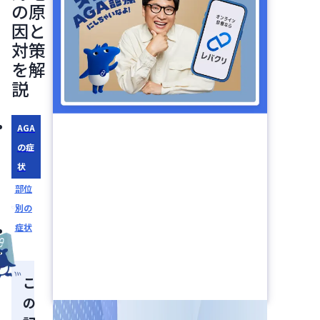
の原
因と
対策
を解
説
AGA
の症
状
部位
別の
症状
こ
の