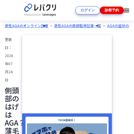
ログイン
診察予約
男性AGAのオンライン診療
男性AGAの医師監修記事一覧
AGAの症状の
更新
日：
2026
年07
月24
日
側頭
部の
はげ
は
AGA？
薄毛