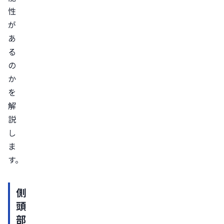
性
る
が
生
あ
活
る
習
の
慣・
か
食
を
生
解
活
説
を
し
整
ま
え
す。
る
側
側
頭
頭
部
部
の