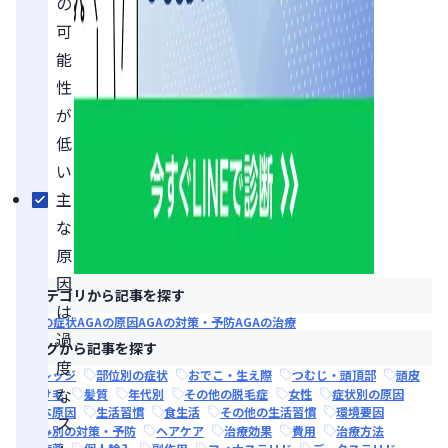
の
可
能
性
が
低
い
主
な
原
因
カテゴリから記事を探す
は
AGAの症状
AGAの原因
AGAの対策・予防
AGAの治療
過
タグから記事を探す
度
ナレッジ
部位別の症状
おでこ・生え際
つむじ・頭頂部
頭皮
な
抜け毛
髪質
年代別
その他の脱毛症
女性
症状別の原因
根本原因
生活習慣
食生活
その他の生活習慣
環境要因
ス
悩み別の対策・予防
ヘアケア
治療効果
費用
治療方法