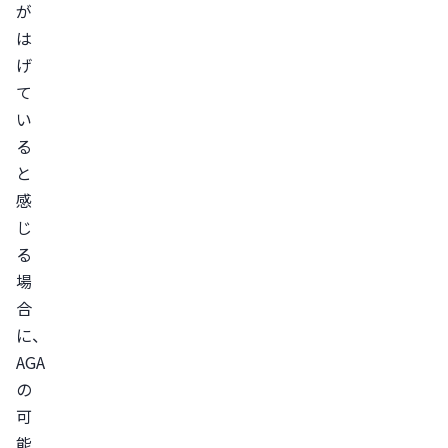
が
の
は
は
げ
げ・
て
薄
い
毛
る
の
と
対
感
策
じ
ス
る
ト
場
合
レ
に、
ス
AGA
を
の
解
可
消
能
す