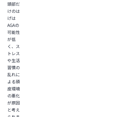
頭部だ
本
美
けのは
容
外
げは
科
AGAの
学
会
可能性
(JSAPS)
が低
く、ス
トレス
や生活
習慣の
乱れに
よる頭
皮環境
の悪化
が原因
と考え
られま