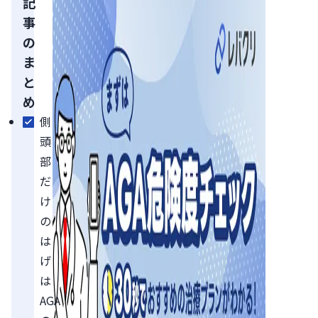
記
事
の
ま
と
め
側
頭
部
だ
け
の
は
げ
は
AGA