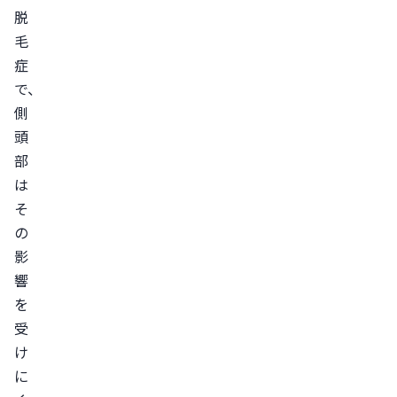
脱
症
毛
脂
症
漏
で、
性
側
皮
頭
膚
部
炎
は
疾
そ
患
の
以
影
外
響
の
を
副
受
次
け
的
に
な