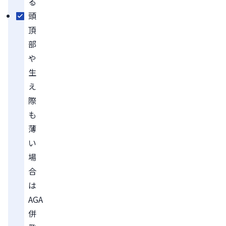
る
頭
頂
部
や
生
え
際
も
薄
い
場
合
は
AGA
併