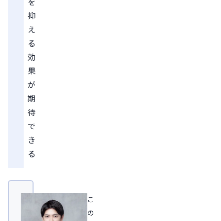
を
抑
え
る
効
果
が
期
待
で
き
る
こ
の