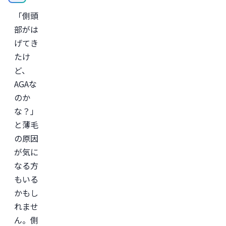
診
「側頭
療
サ
部がは
ー
ビ
げてき
ス
たけ
「レ
バ
ど、
ク
リ」
AGAな
監
のか
修。
な？」
＜
所
と薄毛
属
学
の原因
会
が気に
＞

日
なる方
本
形
もいる
成
かもし
外
科
れませ
学
会

ん。側
日