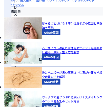
ト
治療薬
個人輸入
副作用
フィナステリド
デュタステリド
ミノキシジル
レ
新着記事
ス
に
髪を結ぶとはげる？牽引性脱毛症の原因と予防
よ
法を解説
AGAの原因
る
一
時
ヘアサイクルの乱れは薄毛のサイン？毛周期の
仕組み・原因・整え方を解説
的
AGAの原因
な
抜
抜け毛の根元が黒い原因は？注意が必要な毛根
け
や改善方法を解説
毛
AGAの症状
や
生
ワックスで髪がつぶれる原因は？スタイリング
活
のコツや髪型別のセット方法
AGAの症状