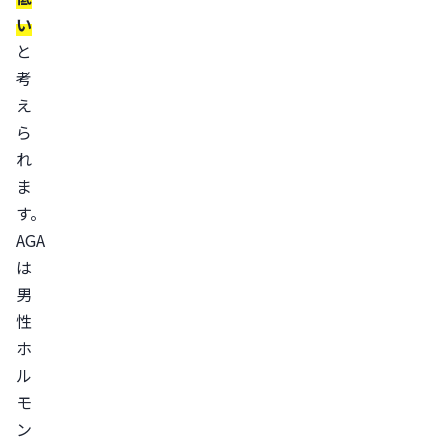
い
な
と
る
考
疾
え
患
ら
甲
れ
状
ま
腺
す。
機
AGA
能
は
の
男
異
性
常
ホ
円
ル
形
モ
脱
ン
毛