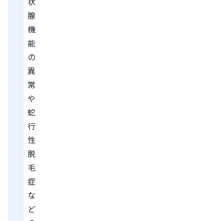
状
腺
機
能
の
異
常
や
蛇
行
性
脱
毛
症
な
ど