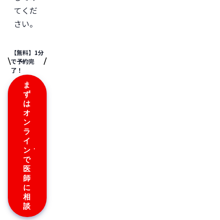
てくだ
さい。
【無料】1分
で予約完
了！
ま
ず
は
オ
ン
ラ
イ
ン
で
医
師
に
相
談