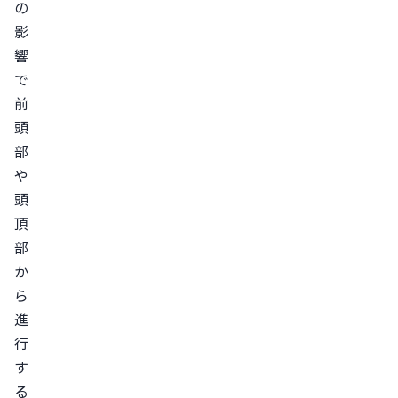
の
症
影
の
響
蛇
で
行
前
型
頭
牽
部
引
や
頭
性
頂
（け
部
ん
か
い
ら
ん
進
せ
行
い）
す
脱
る
毛