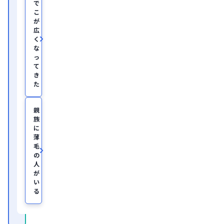
で
部
こ
助
が
教
広
を
く
経
て、
な
美
っ
容
て
医
き
療
た
を
主
と
親
し
族
た
JSKIN
に
ク
薄
リ
毛
ニ
の
ッ
人
ク
、
が
及
い
び
る
オ
ン
ラ
イ
ン