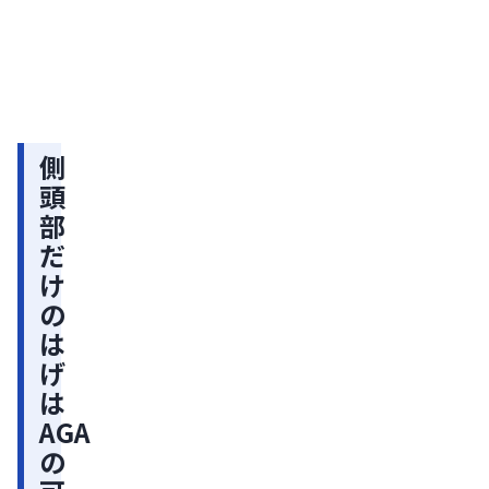
日
能
【医
師監
性
修】
が
AGA
の症
低
状：
い
初期
側
症状
側
頭
や進
頭
部
行パ
ター
部
だ
ンを
の
け
解説
薄
の
毛
は
げ
が
は
AGA
AGA
に
の
な
り