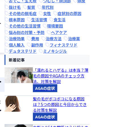
おでこ・生え際
つむじ・頭頂部
頭皮
抜け毛
髪質
年代別
その他の脱毛症
女性
症状別の原因
根本原因
生活習慣
食生活
ケ
その他の生活習慣
環境要因
悩み別の対策・予防
ヘアケア
治療効果
費用
治療方法
治療薬
個人輸入
副作用
フィナステリド
デュタステリド
ミノキシジル
新着記事
「濡れるとハゲる」は本当？薄
毛の原因やAGAのチェック方
法、対策を解説
AGAの症状
髪の毛がボコボコになる原因
部
は？5つの原因と今日からでき
り
る対策を解説
AGAの症状