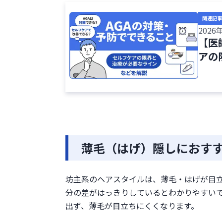
ヘアスタイルを整える手間が
シャンプーやヘアケア用品の
関連記事
はげ隠しで坊主にするデメリット
2026
【医
坊主にする前に知っておきたい薄
アの
薄毛治療について医師に相談
生活習慣を改善する
ヘアケアの方法を見直す
はげ隠しで坊主にする際によくあ
まとめ
薄毛（はげ）隠しにおす
坊主系のヘアスタイルは、薄毛・はげが目
分の差がはっきりしているとわかりやすい
出ず、薄毛が目立ちにくくなります。