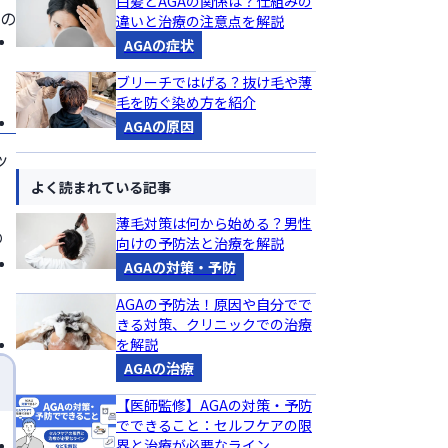
白髪とAGAの関係は？仕組みの
めの
違いと治療の注意点を解説
AGAの症状
ブリーチではげる？抜け毛や薄
毛を防ぐ染め方を紹介
AGAの原因
ッ
よく読まれている記事
薄毛対策は何から始める？男性
の
向けの予防法と治療を解説
AGAの対策・予防
AGAの予防法！原因や自分でで
きる対策、クリニックでの治療
を解説
AGAの治療
【医師監修】AGAの対策・予防
でできること：セルフケアの限
界と治療が必要なライン