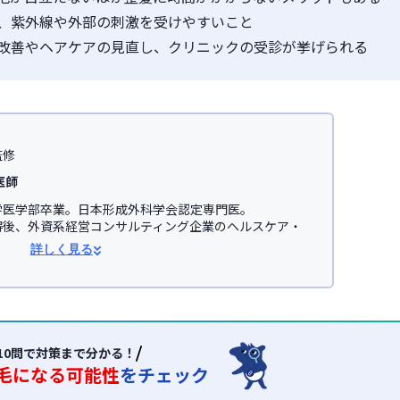
、紫外線や外部の刺激を受けやすいこと
改善やヘアケアの見直し、クリニックの受診が挙げられる
監修
医師
医学部卒業。日本形成外科学会認定専門医。

得後、外資系経営コンサルティング企業のヘルスケア・
事。

詳しく見る
学医学部助教を経て、美容医療を主とした
JSKINクリニ
オンライン診療サービス「レバクリ」監修。


学会

会(JSAPS)
10問で対策まで分かる！
毛になる可能性
をチェック