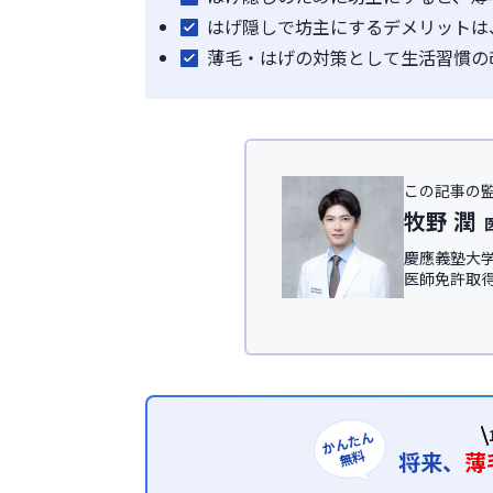
はげ隠しで坊主にするデメリットは
薄毛・はげの対策として生活習慣の
この記事の
牧野 潤
慶應義塾大学
医師免許取
IT領域にて従
慶應義塾大
ック
、及び
＜所属学会＞
日本形成外科
日本美容外科学
かんたん
無料
将来、
薄