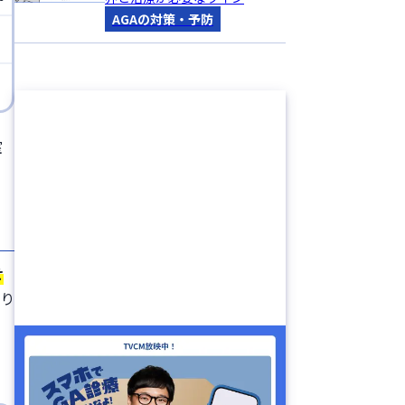
AGAの対策・予防
室
せ
刈り