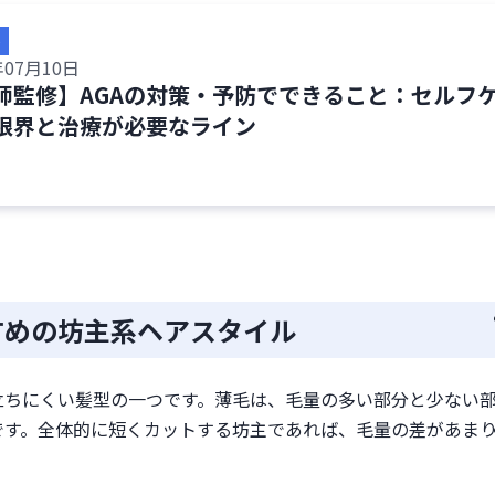
省ける
出費を節約できる
や注意点
年07月10日
師監修】AGAの対策・予防でできること：セルフ
毛対策とサポート
限界と治療が必要なライン
する
る質問
すめの坊主系ヘアスタイル
立ちにくい髪型の一つです。薄毛は、毛量の多い部分と少ない
です。全体的に短くカットする坊主であれば、毛量の差があま