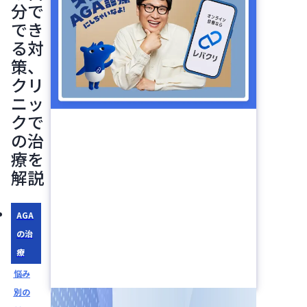
分で
でき
る対
策、
クリ
ニッ
クで
の治
療を
解説
AGA
の治
療
悩み
別の