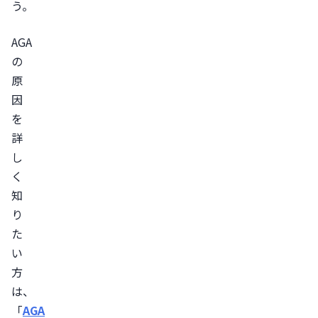
夫？
う。
AGA
AGA
を
の
予
原
防
因
で
を
き
詳
る
し
サ
く
プ
知
リ
り
メ
た
ン
い
ト
方
は
は、
あ
「
AGA