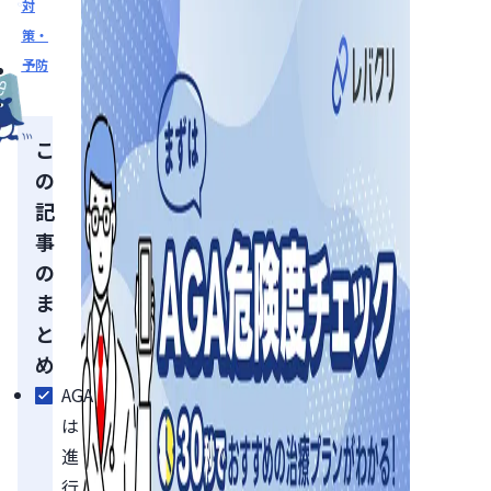
対
策・
予防
こ
の
記
事
の
ま
と
め
AGA
は
進
行