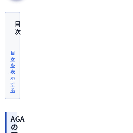
目
次
AGA
の
目
原
次
を
因
表
自
示
分
す
る
で
で
き
AGA
る
の
AGA