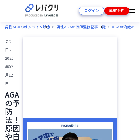
ログイン
診察予約
男性AGAのオンライン診療
男性AGAの医師監修記事一覧
AGAの治療の
更新
日：
2026
年02
月12
日
AGA
の予
防
法！
原因
や自