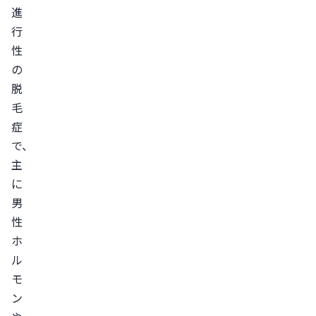
を
進
摂
行
る
性
2.
の
質
脱
の
毛
良
症
い
で、
睡
主
眠
に
を
男
性
と
ホ
る
ル
3.
モ
禁
ン
煙