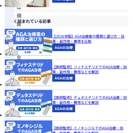
は
頭
よく読まれている記事
皮
環
【2026年版】AGA治療薬の種類と選び方：効
境
果・副作用・費用を比較
AGAの治療
や
全
身
【医師監修】フィナステリドでのAGA治療：効
果・副作用・費用などを解説
の
AGAの治療
健
康
【医師監修】デュタステリドでのAGA治療：効
維
果・副作用・費用などを解説
持
AGAの治療
に
役
【医師監修】ミノキシジルでのAGA治療：効
立
果・副作用・費用などを解説