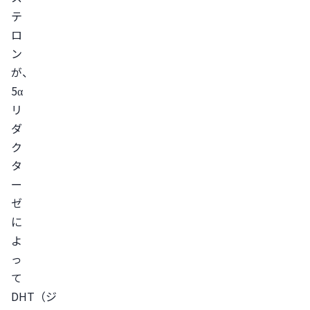
を
テ
防
ロ
ぐ
ン
AGA
が、
の
5α
進
リ
行
ダ
予
ク
防
タ
は
ー
ク
ゼ
リ
に
ニ
よ
ッ
っ
ク
て
で
DHT（ジ