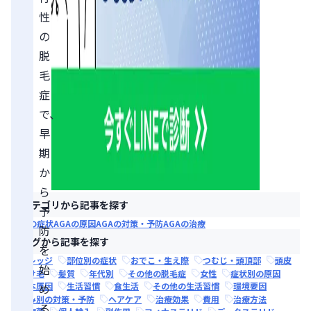
性
の
脱
毛
症
で、
早
期
か
ら
カテゴリから記事を探す
予
AGAの症状
AGAの原因
AGAの対策・予防
AGAの治療
防
タグから記事を探す
を
ナレッジ
部位別の症状
おでこ・生え際
つむじ・頭頂部
頭皮
始
抜け毛
髪質
年代別
その他の脱毛症
女性
症状別の原因
根本原因
生活習慣
食生活
その他の生活習慣
環境要因
め
悩み別の対策・予防
ヘアケア
治療効果
費用
治療方法
る