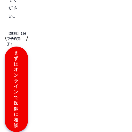
ださ
い。
【無料】1分
で予約完
了！
ま
ず
は
オ
ン
ラ
イ
ン
で
医
師
に
相
談