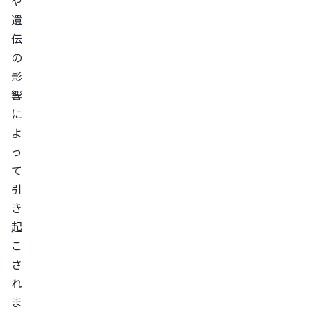
や
す
遺
る
伝
4.
の
シ
影
ャ
響
ン
に
プ
よ
ー
っ
の
て
方
引
法
き
を
起
見
こ
直
さ
す
れ
5.
ま