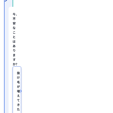
コ
ン
サ
今、
ル
不
テ
安
ィ
な
ン
グ
こ
企
と
業
は
の
あ
ヘ
り
ル
ま
ス
す
ケ
か?
ア・
IT
領
抜
域
け
に
毛
て
が
従
増
事。

え
慶
て
應
き
義
塾
た
大