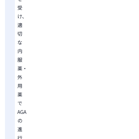
受
け、
適
切
な
内
服
薬・
外
用
薬
で
AGA
の
進
行