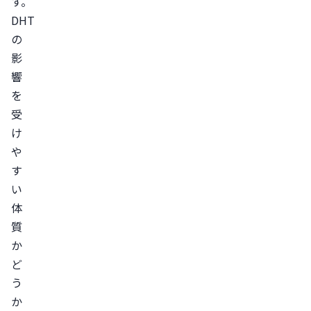
す。
防
DHT
に
の
つ
影
い
響
て
を
は
受
オ
け
ン
や
ラ
す
イ
い
ン
体
診
質
療
か
で
ど
相
う
談
か