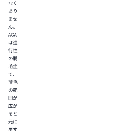
なく
学
会

あり
日
ませ
本
美
ん。
容
外
AGA
科
は進
学
会
行性
(JSAPS)
の脱
毛症
で、
薄毛
の範
囲が
広が
ると
元に
戻す