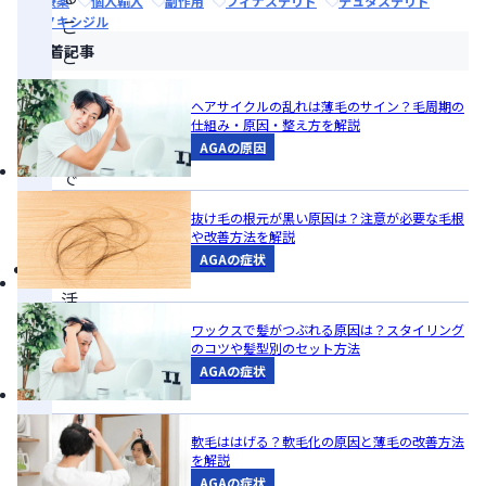
治療薬
個人輸入
副作用
フィナステリド
デュタステリド
ミノキシジル
こ
新着記事
と
が
ヘアサイクルの乱れは薄毛のサイン？毛周期の
大
仕組み・原因・整え方を解説
切
AGAの原因
で
あ
抜け毛の根元が黒い原因は？注意が必要な毛根
る
や改善方法を解説
AGAの症状
生
活
習
ワックスで髪がつぶれる原因は？スタイリング
のコツや髪型別のセット方法
慣
AGAの症状
の
見
軟毛ははげる？軟毛化の原因と薄毛の改善方法
直
を解説
し
AGAの症状