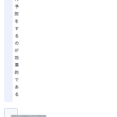
予
防
を
す
る
の
が
効
果
的
で
あ
る