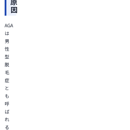
原
予
因
防
5
AGA
選
は
1.
男
栄
性
養
型
バ
脱
ラ
毛
ン
症
ス
と
の
も
良
呼
い
ば
食
れ
事
る