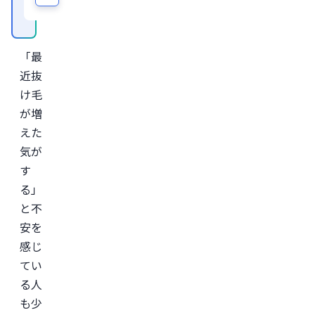
ラ
イ
ン
診
「最
療
サ
近抜
ー
ビ
け毛
ス
が増
「レ
バ
えた
ク
リ」
気が
監
す
修。
る」
＜
所
と不
属
学
安を
会
感じ
＞

日
てい
本
形
る人
成
も少
外
科