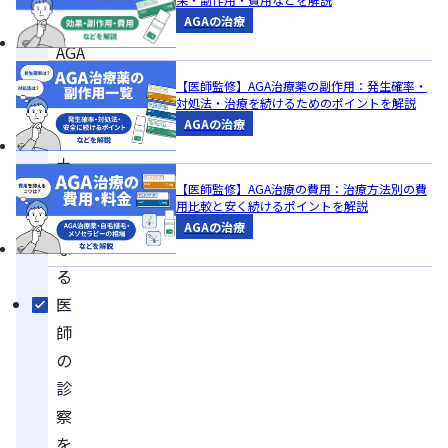
ち、
AGAの治療
AGA
治
【医師監修】AGA治療薬の副作用：発生確率・
対処法・治療を続けるためのポイントを解説
療
AGAの治療
の
土
台
【医師監修】AGA治療の費用：治療方法別の費
用比較と安く続けるポイントを解説
に
AGAの治療
な
る
医
師
の
診
察
を