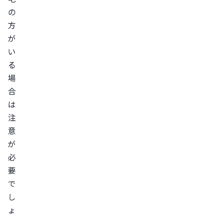
20
の
代
方
は
が
AGA
い
予
る
防・
場
治
合
療
は
を
注
し
意
な
が
く
必
て
要
も
で
大
し
丈
ょ