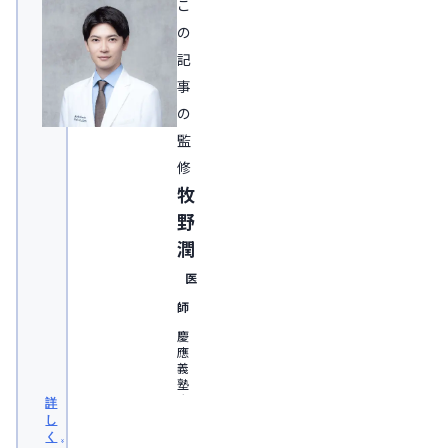
こ
の
記
事
の
監
修
牧
野
潤
医
師
慶
應
義
塾
大
詳
学
し
医
く
学