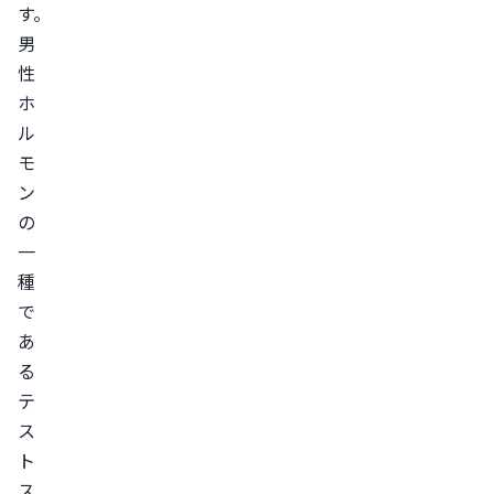
紫
す。
外
男
線
性
対
ホ
策
ル
を
モ
ン
し
の
て
一
頭
種
皮・
で
髪
あ
の
る
ダ
テ
メ
ス
ー
ト
ジ
ス