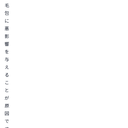
抑
毛
制
包
す
に
る
悪
外
影
用
響
薬
を
で
与
発
え
毛
る
を
こ
促
と
が
す
原
AGA
因
の
で
予