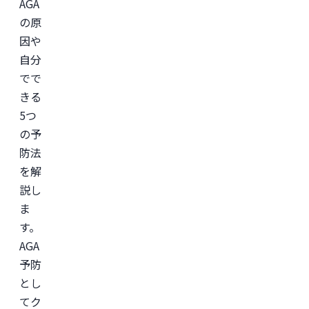
AGA
の原
因や
自分
でで
きる
5つ
の予
防法
を解
説し
ま
す。
AGA
予防
とし
てク