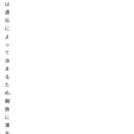
で
は
き
遺
る
伝
AGA
に
予
よ
防
っ
に
て
決
関
ま
し
る
て
た
よ
め、
く
親
あ
族
る
に
質
薄
問
毛