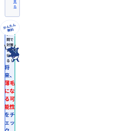
見
部
る
卒
業。
日
本
かんたん
形
無料
成
10
外
問で
科
対策
学
まで
会
分か
認
る！
定
専
将
門
来、
医。

医
薄毛
師
免
にな
許
る可
取
得
能性
後、
外
をチ
資
ェッ
系
経
ク
営