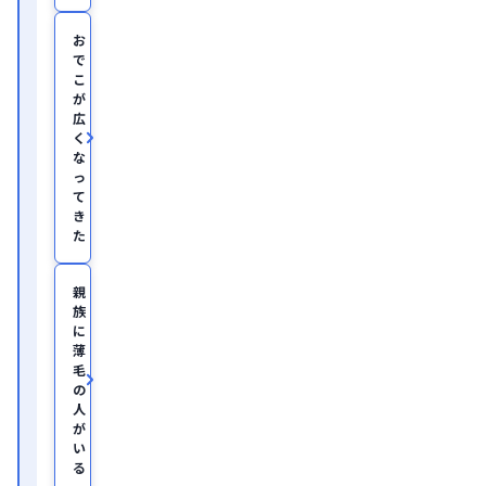
学
医
お
学
で
部
こ
助
が
教
広
を
く
経
て、
な
美
っ
容
て
医
き
療
た
を
主
と
親
し
族
た
JSKIN
に
ク
薄
リ
毛
ニ
の
ッ
人
ク
、
が
及
い
び
る
オ
ン