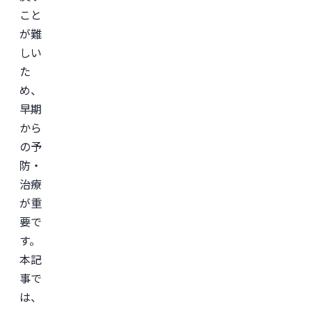
こと
が難
しい
た
め、
早期
から
の予
防・
治療
が重
要で
す。
本記
事で
は、