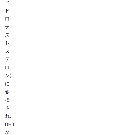
の
ヒ
ド
治
ロ
療
テ
が
ス
効
ト
果
ス
的
テ
内
ロ
服
ン）
薬
に
で
変
AGA
換
の
さ
進
れ、
行
DHT
を
が