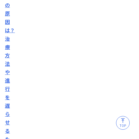
る？
の
AGA
原
の
因
進
は？
行
治
予
療
防
方
は
法
い
や
つ
進
行
か
を
ら
遅
す
ら
れ
せ
ば
TOP
る
良
た