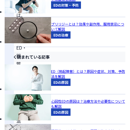
EDの対策・予防
に
は、
薬
プリリジーとは？効果や副作用、服用禁忌につ
いて解説
剤
EDの治療
性
ED・
器
よく読まれている記事
質
性
ED（勃起障害）とは？原因や症状、対策、予防
法を解説
ED・
EDの原因
心
因
心因性EDの原因は？治療方法や必要性について
性
も解説
ED・
EDの原因
混
合