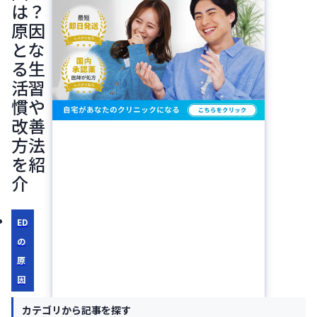
は？
原因
とな
る生
活習
慣や
改善
方法
を紹
介
ED
の
原
因
ナ
カテゴリから記事を探す