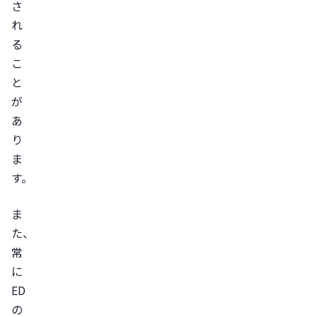
さ
ス
れ
ト
る
レ
こ
ス
と
解
が
消
あ
を
り
図
ま
る
す。
カ
ウ
ま
ン
た、
セ
常
ラ
に
ー
ED
や
の