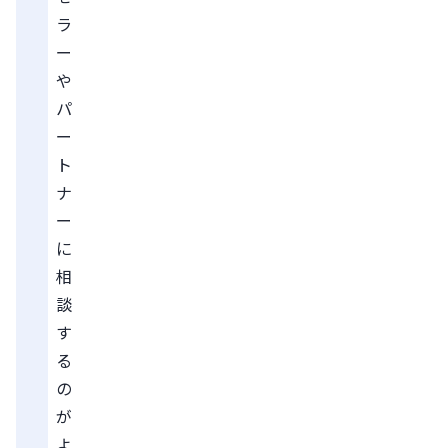
ラ
ー
や
パ
ー
ト
ナ
ー
に
相
談
す
る
の
が
よ