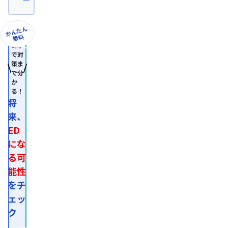
卒
業。
日
本
かんたん
形
無料
成
8問
外
で対
科
策ま
学
で分
会
か
認
る！
定
専
将
門
来、
医。

医
ED
師
免
にな
許
る可
取
得
能性
後、
外
をチ
資
ェッ
系
経
ク
営
コ