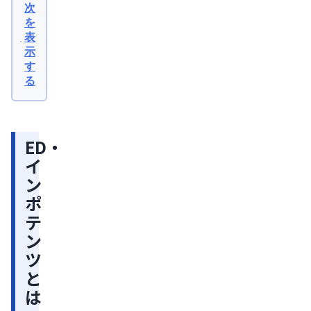
ン
次
を
ポ
表
テ
示
ン
す
る
ツ
と
は
ED・
ED・
イ
イ
ン
ン
ポ
ポ
テ
テ
ン
ン
ツ
ツ
と
の
は
タ