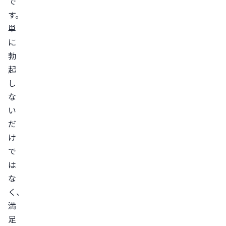
で
ツ
す。
の
単
原
に
因
勃
と
起
な
し
る
な
生
い
活
だ
習
け
慣
で
運
は
動
な
不
く、
足
満
足
食