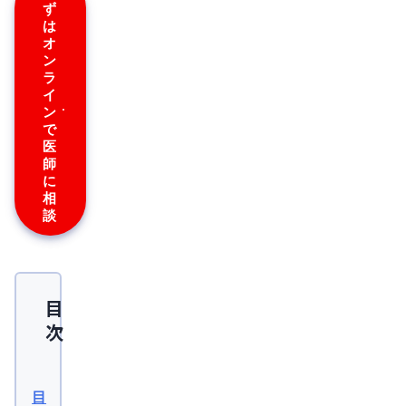
ず
は
オ
ン
ラ
イ
ン
で
医
師
に
相
談
目
次
ED・
イ
目