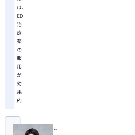
は、
ED
治
療
薬
の
服
用
が
効
果
的
こ