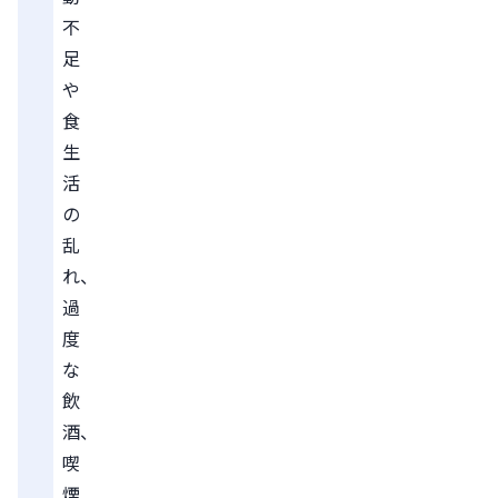
不
足
や
食
生
活
の
乱
れ、
過
度
な
飲
酒、
喫
煙