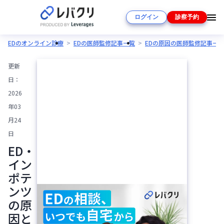
ログイン
診察予約
EDのオンライン診療
EDの医師監修記事一覧
EDの原因の医師監修記事一
更新
日：
2026
年03
月24
日
ED・
イン
ポテ
ンツ
の原
因と