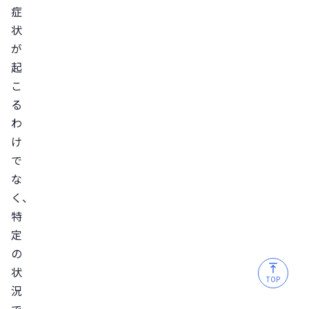
パ
症
ー
状
が
ト
起
ナ
こ
ー
る
に
わ
相
け
談
で
す
な
る
く、
ED
特
治
定
療
の
薬
状
を
TOP
況
服
で