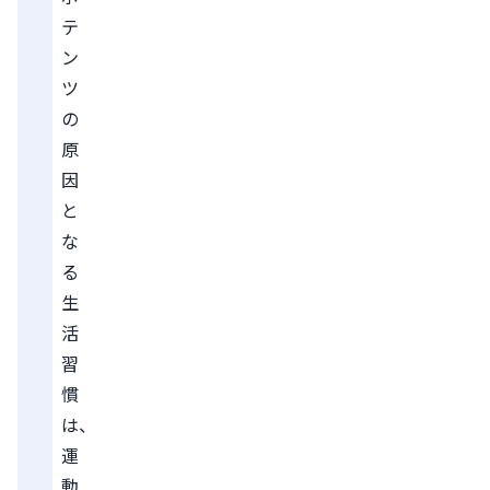
テ
ン
ツ
の
原
因
と
な
る
生
活
習
慣
は、
運
動