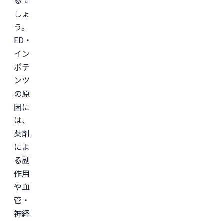
会

日
しょ
本
う。
美
容
ED・
外
科
イン
学
会
ポテ
(JSAPS)
ンツ
の原
因に
は、
薬剤
によ
る副
作用
や血
管・
神経