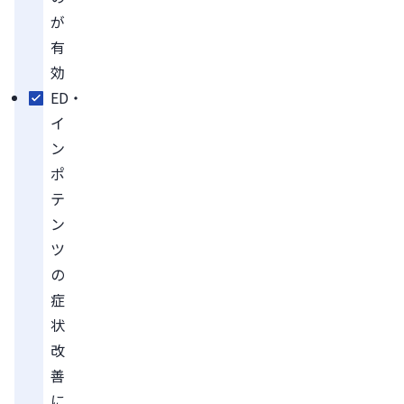
が
有
効
ED・
イ
ン
ポ
テ
ン
ツ
の
症
状
改
善
に