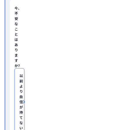
ン
サ
今、
ル
不
テ
安
ィ
な
ン
グ
こ
企
と
業
は
の
あ
ヘ
り
ル
ま
ス
す
ケ
か?
ア・
IT
領
以
域
前
に
よ
て
り
従
自
事。

信
慶
が
應
持
義
塾
て
大
な
学
い