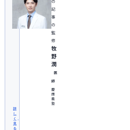
の
記
事
の
監
修
牧
野
潤
医
師
慶
應
義
塾
大
詳
学
し
医
く
学
見
部
る