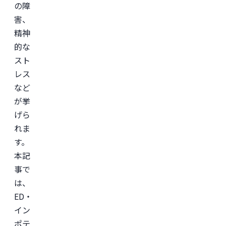
の障
害、
精神
的な
スト
レス
など
が挙
げら
れま
す。
本記
事で
は、
ED・
イン
ポテ