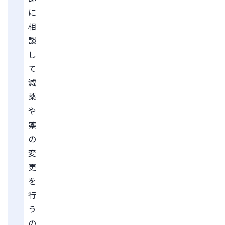
に
相
談
し
て
減
薬
や
薬
の
変
更
を
行
う
の