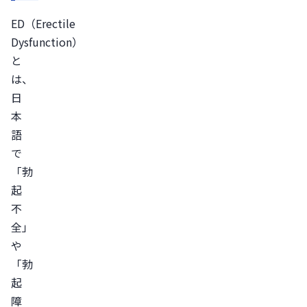
イ
ED（Erectile 
プ
Dysfunction）
と
と
そ
は、
れ
日
ぞ
本
れ
語
の
で
原
「勃
因
起
薬
不
剤
全」
性
や
ED
「勃
器
起
質
障