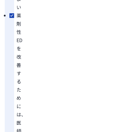
い
薬
剤
性
ED
を
改
善
す
る
た
め
に
は、
医
師