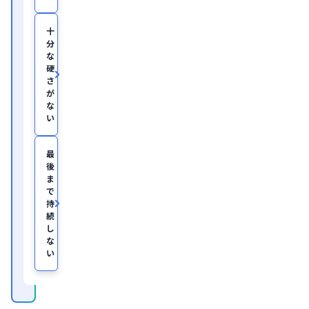
医
学
部
十
助
分
教
な
を
硬
経
て、
さ
美
が
容
な
医
い
療
を
主
最
と
後
し
ま
た
JSKIN
で
ク
持
リ
続
ニ
し
ッ
な
ク
、
い
及
び
オ
ン
ラ