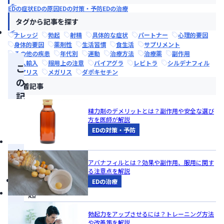
レ
EDの症状
EDの原因
EDの対策・予防
EDの治療
ッ
タグから記事を探す
ジ
ナレッジ
勃起
射精
具体的な症状
パートナー
心理的要因
身体的要因
薬剤性
生活習慣
食生活
サプリメント
その他の疾患
年代別
運動
治療方法
治療薬
副作用
個人輸入
服用上の注意
バイアグラ
レビトラ
シルデナフィル
こ
シアリス
メガリス
ダポキセチン
の
新着記事
記
事
精力剤のデメリットとは？副作用や安全な選び
方を医師が解説
の
EDの対策・予防
ま
と
アバナフィルとは？効果や副作用、服用に関す
め
る注意点を解説
ED（勃
EDの治療
起
障
勃起力をアップさせるには？トレーニング方法
害）
や改善策を解説