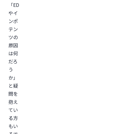
イ
「ED
ン
診
やイ
療
ンポ
サ
ー
テン
ビ
ス
ツの
「レ
バ
原因
ク
は何
リ」
監
だろ
修。
う
＜
か」
所
属
と疑
学
会
問を
＞

抱え
日
本
てい
形
成
る方
外
もい
科
学
るで