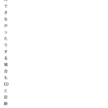
テ
で
ン
き
ツ
な
の
か
改
っ
善
た
方
り
法
す
生
る
活
場
合
習
も
慣
ED
を
と
整
診
え
断
る