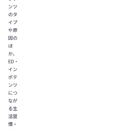
ンツ
のタ
イプ
や原
因の
ほ
か、
ED・
イン
ポテ
ンツ
につ
なが
る生
活習
慣・