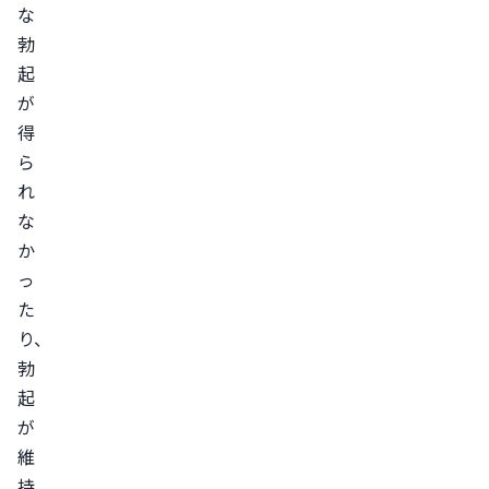
な
生
勃
活
起
の
が
乱
得
れ
ら
過
れ
度
な
な
か
飲
っ
酒
た
喫
り、
煙
勃
ED・
起
イ
が
ン
維
ポ
持