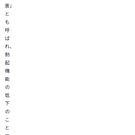
性
害」
ED
と
心
も
因
呼
ば
性
れ、
ED
勃
混
起
合
機
性
能
ED
の
ED・
低
イ
下
ン
の
ポ
こ
テ
と
ン