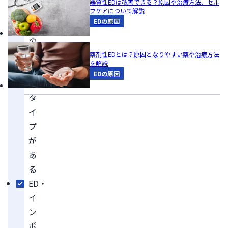
器質性EDは改善できる？原因や治療方法、セル
型
フケアについて解説
EDの原因
ED
の
4
薬剤性EDとは？原因となりやすい薬や治療方法
を解説
つ
EDの原因
の
タ
イ
プ
が
あ
る
ED・
イ
ン
ポ