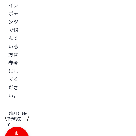
イン
ポテ
ンツ
で悩
んで
いる
方は
参考
にし
てく
ださ
い。
【無料】1分
で予約完
了！
ま