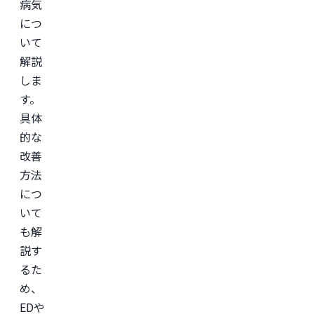
病気
につ
いて
解説
しま
す。
具体
的な
改善
方法
につ
いて
も解
説す
るた
め、
EDや