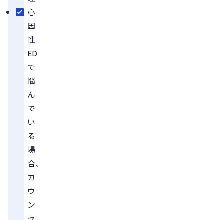
心
因
性
ED
で
悩
ん
で
い
る
場
合、
カ
ウ
ン
セ