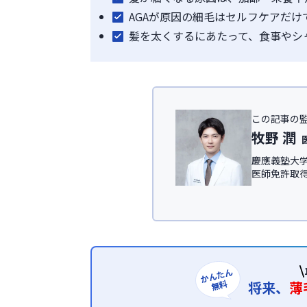
AGAが原因の細毛はセルフケアだ
髪を太くするにあたって、食事やシ
この記事の
牧野 潤
慶應義塾大学
医師免許取
IT領域にて従
慶應義塾大
ック
、及び
＜所属学会＞
日本形成外科
日本美容外科学
かんたん
無料
将来、
薄