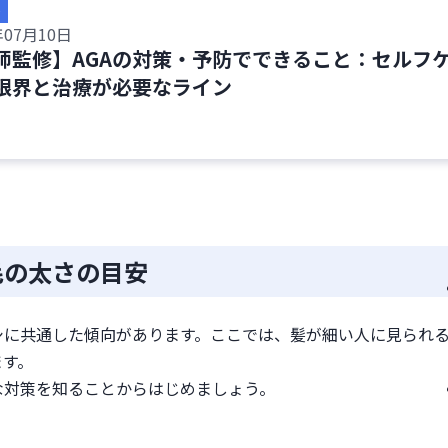
く摂る
年07月10日
師監修】AGAの対策・予防でできること：セルフ
限界と治療が必要なライン
選ぶ
治療法
療が選択肢になる
ステリド・デュタステリド）
用薬・内服薬）
毛の太さの目安
る質問
シに共通した傾向があります。ここでは、髪が細い人に見られ
す。

な対策を知ることからはじめましょう。