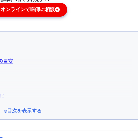
はオンラインで医師に相談
の目安
化
目次を表示する
皮の血行不良
へのダメージ
る毛包のミニチュア化