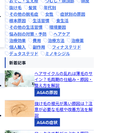
おでこ・生え際
つむじ・頭頂部
頭皮
抜け毛
髪質
年代別
その他の脱毛症
女性
症状別の原因
ケ
根本原因
生活習慣
食生活
その他の生活習慣
環境要因
悩み別の対策・予防
ヘアケア
治療効果
費用
治療方法
治療薬
個人輸入
副作用
フィナステリド
デュタステリド
ミノキシジル
新着記事
ヘアサイクルの乱れは薄毛のサ
イン？毛周期の仕組み・原因・
整え方を解説
AGAの原因
る
抜け毛の根元が黒い原因は？注
意が必要な毛根や改善方法を解
説
AGAの症状