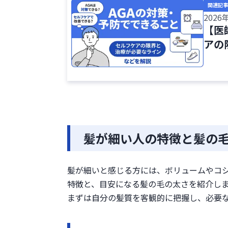
自分でできる髪を太くする方法
関連記事
髪に必要な栄養をバランスよ
2026
【医
睡眠の質を高める
アの
適度な運動で血行を促す
頭皮にやさしいシャンプーを
頭皮マッサージで血行を促す
細くなった髪を太くしたいときの
原因がAGAの場合は薬剤治
抜け毛を防ぐ内服薬（フィナ
発毛を促すミノキシジル（外
髪が細い人の特徴と髪の
髪を太くする方法に関するよくあ
まとめ
髪が細いと感じる方には、ボリュームやコ
参考文献
特徴と、目安になる髪の毛の太さを紹介しま
まずは自分の髪質を客観的に把握し、必要