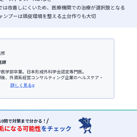
けでは改善しにくいため、医療機関での治療が選択肢となる
ャンプーは頭皮環境を整える土台作りも大切
監修
医師
医学部卒業。日本形成外科学会認定専門医。

得後、外資系経営コンサルティング企業のヘルスケア・
事。

詳しく見る
学医学部助教を経て、美容医療を主とした
JSKINクリニ
オンライン診療サービス「レバクリ」監修。


学会

会(JSAPS)
10問で対策まで分かる！
毛になる可能性
をチェック