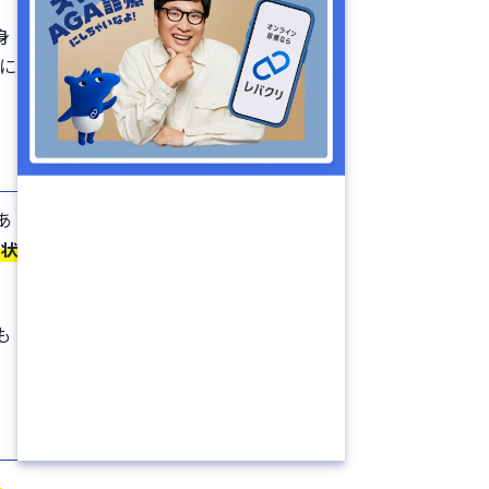
身
に
あ
る状
も
タ