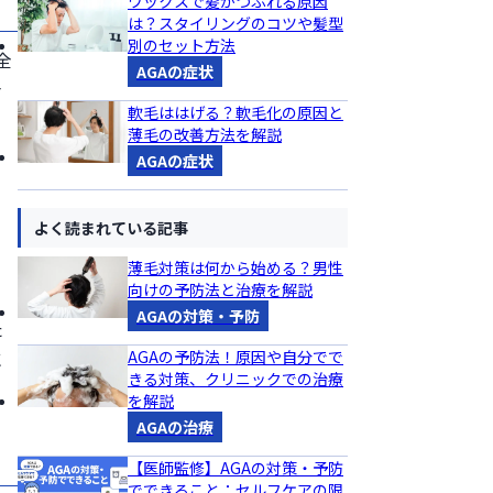
ワックスで髪がつぶれる原因
は？スタイリングのコツや髪型
別のセット方法
全
AGAの症状
合
軟毛ははげる？軟毛化の原因と
薄毛の改善方法を解説
AGAの症状
よく読まれている記事
薄毛対策は何から始める？男性
向けの予防法と治療を解説
AGAの対策・予防
た
AGAの予防法！原因や自分でで
に
きる対策、クリニックでの治療
を解説
AGAの治療
【医師監修】AGAの対策・予防
でできること：セルフケアの限