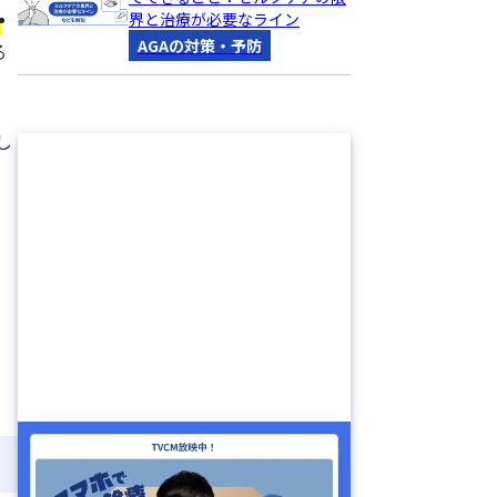
界と治療が必要なライン
断
AGAの対策・予防
る
。
し