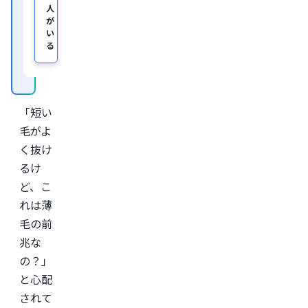
ッ
人
ク
、
が
及
い
び
る
オ
ン
ラ
イ
ン
診
「短い
療
サ
毛がよ
ー
ビ
く抜け
ス
るけ
「レ
バ
ど、こ
ク
リ」
れは薄
監
毛の前
修。
兆な
＜
所
の？」
属
学
と心配
会
されて
＞
