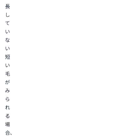
長
の
し
目
て
安
い
正
な
常
い
な
短
抜
い
け
毛
毛
が
の
み
特
ら
徴
れ
1
る
日
場
の
合、
平