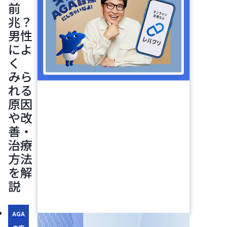
前
兆？
男性
によ
く
みら
れる
原因
や改
善・
治療
方法
を解
説
AGA