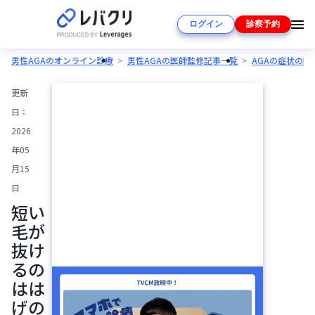
ログイン
診察予約
男性AGAのオンライン診療
男性AGAの医師監修記事一覧
AGAの症状の
更新
日：
2026
年05
月15
日
短い
毛が
抜け
るの
はは
げの