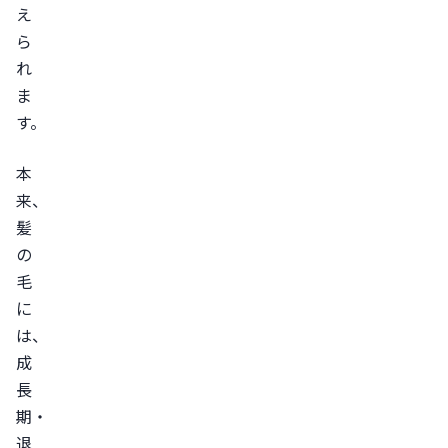
え
を
ら
抜
れ
け
ま
毛
す。
で
チ
本
ェ
来、
ッ
髪
ク
の
ど
毛
の
に
よ
は、
う
成
な
長
期・
状
退
態