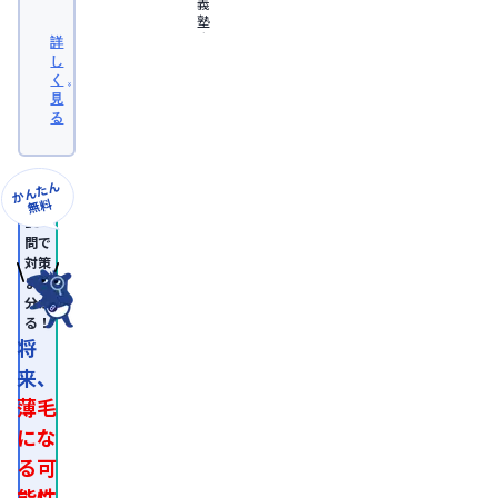
義
塾
大
詳
学
し
医
く
学
見
部
る
卒
業。
日
本
かんたん
形
無料
成
10
外
問で
科
対策
学
まで
会
分か
認
る！
定
専
将
門
来、
医。

医
薄毛
師
免
にな
許
る可
取
得
能性