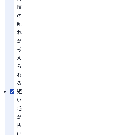
慣
の
乱
れ
が
考
え
ら
れ
る
短
い
毛
が
抜
け