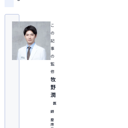
こ
の
記
事
の
監
修
牧
野
潤
医
師
慶
應