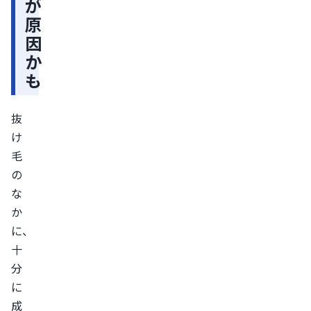
が
毛
原
髪
因
環
か
境
も
と
は？
抜
健
け
康
毛
的
の
な
な
ヘ
か
に、
ア
十
サ
分
イ
に
ク
成
ル