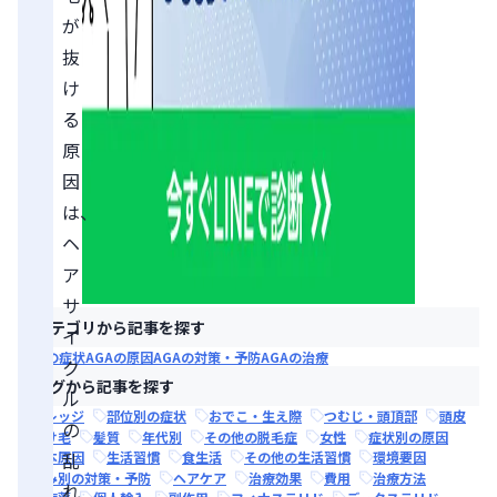
が
抜
け
る
原
因
は、
ヘ
ア
サ
カテゴリから記事を探す
イ
AGAの症状
AGAの原因
AGAの対策・予防
AGAの治療
ク
タグから記事を探す
ル
ナレッジ
部位別の症状
おでこ・生え際
つむじ・頭頂部
頭皮
の
抜け毛
髪質
年代別
その他の脱毛症
女性
症状別の原因
乱
根本原因
生活習慣
食生活
その他の生活習慣
環境要因
悩み別の対策・予防
ヘアケア
治療効果
費用
治療方法
れ