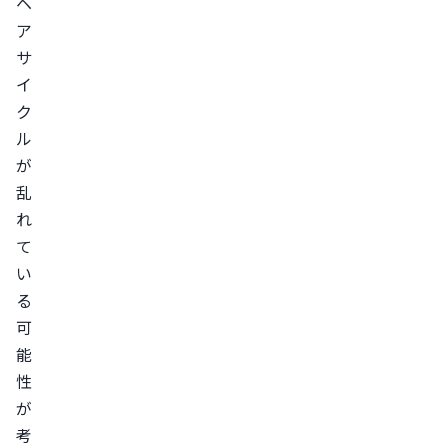
ヘ
均
ア
的
サ
な
イ
抜
ク
け
ル
毛
が
乱
の
れ
本
て
数
い
毛
る
髪
可
の
能
健
性
康
が
状
考
態