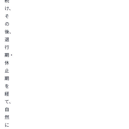
続
毛
け、
症
そ
脂
の
漏
後、
退
性
行
脱
期・
毛
休
症
止
円
期
形
を
脱
経
毛
て、
症
自
ス
然
ト
に
レ