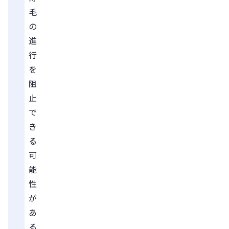
毛
の
進
行
を
阻
止
で
き
る
可
能
性
が
あ
る