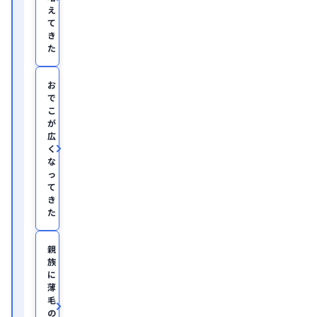
事。

え
慶
て
應
き
義
塾
た
大
学
医
お
学
で
部
こ
助
が
教
広
を
く
経
て、
な
美
っ
容
て
医
き
療
た
を
主
と
親
し
族
た
JSKIN
に
ク
薄
リ
毛
ニ
の