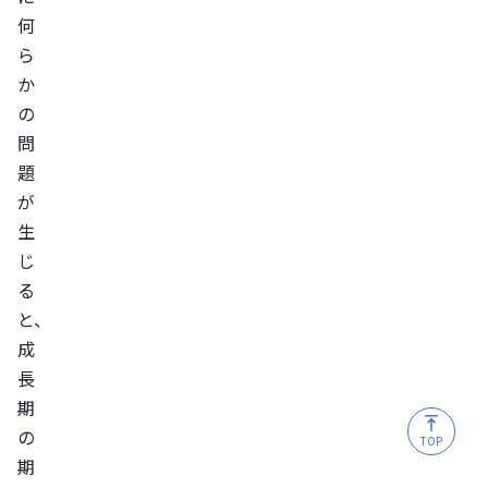
何
を
ら
防
か
ぐ
の
8
問
つ
題
の
が
対
生
策
じ
1.
る
バ
と、
ラ
成
ン
長
ス
期
の
の
TOP
良
期
い