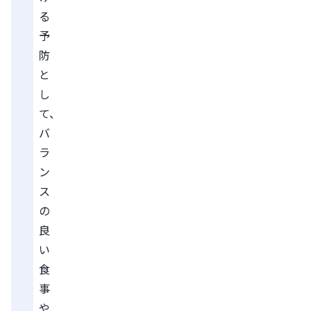
る
予
防
と
し
て、
バ
ラ
ン
ス
の
良
い
食
事
や