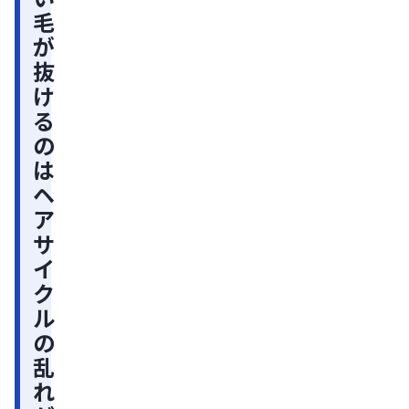
毛
サ
が
イ
抜
ク
け
ル
る
の
の
乱
は
れ
ヘ
が
ア
原
サ
因
イ
か
ク
も
ル
健
の
康
乱
的
れ
な