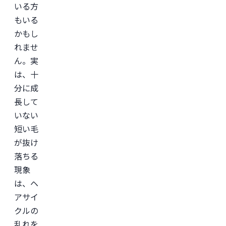
日
いる方
本
形
もいる
成
かもし
外
科
れませ
学
会

ん。実
日
は、十
本
美
分に成
容
外
長して
科
いない
学
会
短い毛
(JSAPS)
が抜け
落ちる
現象
は、ヘ
アサイ
クルの
乱れを