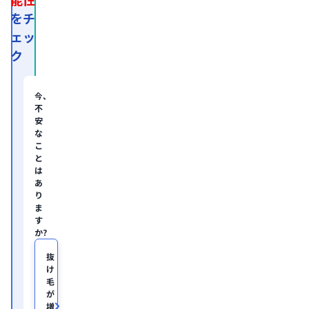
後、
外
をチ
資
ェッ
系
経
ク
営
コ
ン
サ
今、
ル
不
テ
安
ィ
な
ン
グ
こ
企
と
業
は
の
あ
ヘ
り
ル
ま
ス
す
ケ
か?
ア・
IT
領
抜
域
け
に
毛
て
が
従
増