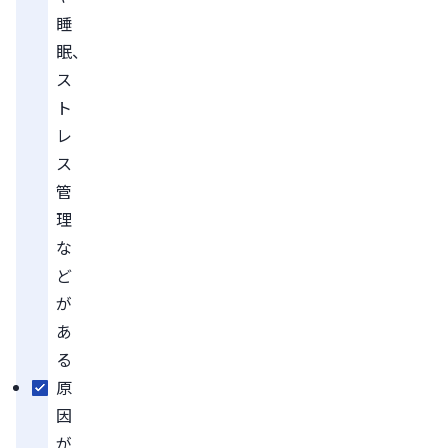
睡
眠、
ス
ト
レ
ス
管
理
な
ど
が
あ
る
原
因
が