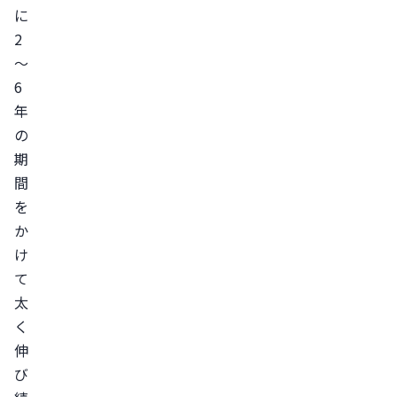
に
る
2
原
～
因
6
と
年
は
の
脱
期
毛
間
症
を
AGA
か
粃
け
糠
て
（ひ
太
こ
く
う）
伸
性
び
脱