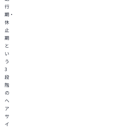
行
（太
期・
さ
休
や
止
長
期
さ）
と
か
い
ど
う
の
3
く
段
ら
階
い
の
の
ヘ
量
ア
（本
サ
数）
イ
か