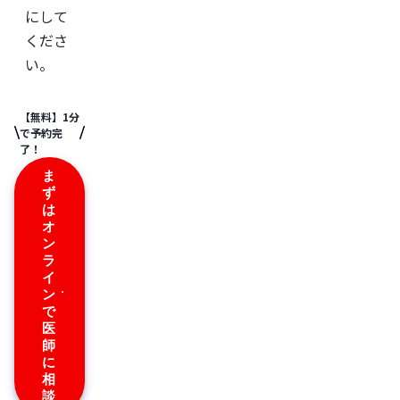
にして
くださ
い。
【無料】1分
で予約完
了！
ま
ず
は
オ
ン
ラ
イ
ン
で
医
師
に
相
談