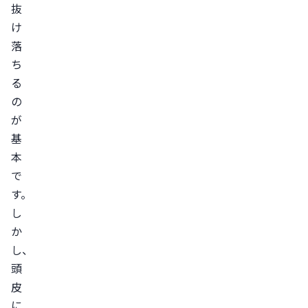
抜
ス
け
生
落
活
ち
習
る
慣
の
の
が
乱
基
れ
本
短
で
い
す。
毛
し
が
か
抜
し、
け
頭
る
皮
に
の