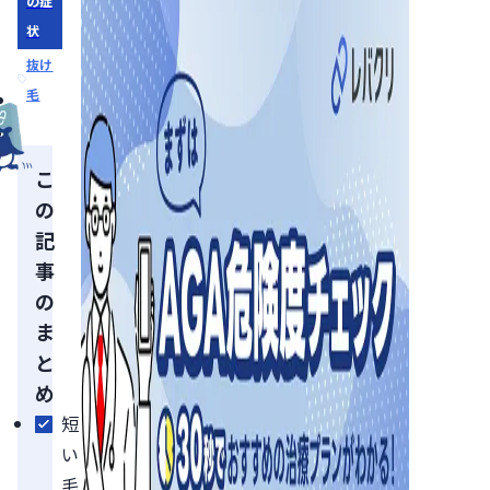
の症
状
抜け
毛
こ
の
記
事
の
ま
と
め
短
い
毛