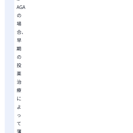
AGA
の
場
合、
早
期
の
投
薬
治
療
に
よ
っ
て
薄