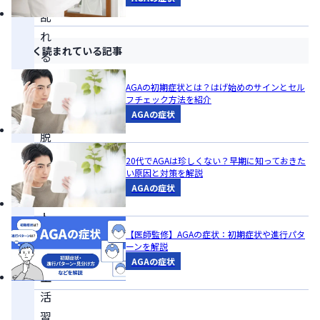
乱
れ
よく読まれている記事
る
要
AGAの初期症状とは？はげ始めのサインとセル
因
フチェック方法を紹介
は、
AGAの症状
脱
毛
20代でAGAは珍しくない？早期に知っておきた
い原因と対策を解説
症、
AGAの症状
ス
ト
レ
【医師監修】AGAの症状：初期症状や進行パタ
ーンを解説
ス、
AGAの症状
生
活
習