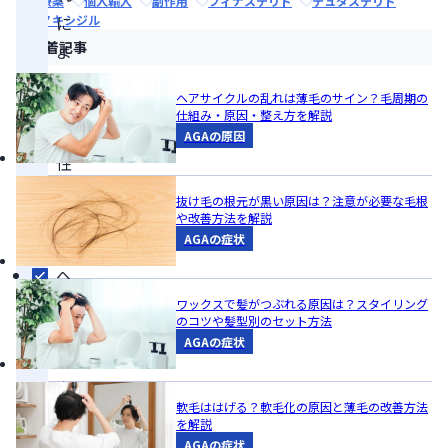
治療薬
個人輸入
副作用
フィナステリド
デュタステリド
ミノキシジル
に
新着記事
よ
る
ヘアサイクルの乱れは薄毛のサイン？毛周期の
可
仕組み・原因・整え方を解説
能
AGAの原因
性
が
抜け毛の根元が黒い原因は？注意が必要な毛根
あ
や改善方法を解説
AGAの症状
る
ヘ
ア
ワックスで髪がつぶれる原因は？スタイリング
のコツや髪型別のセット方法
サ
AGAの症状
イ
ク
軟毛ははげる？軟毛化の原因と薄毛の改善方法
ル
を解説
が
AGAの症状