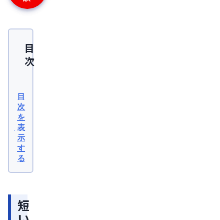
目
次
短
い
目
毛
次
を
が
表
抜
示
け
す
る
る
の
は
短
ヘ
い
ア