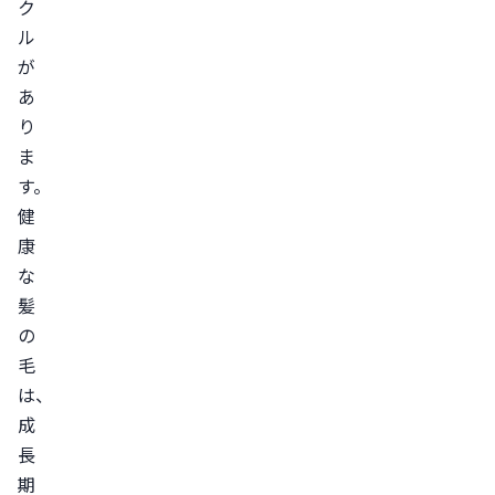
ク
ヘ
ル
ア
が
サ
あ
イ
り
ク
ま
ル
す。
が
健
乱
康
れ
な
髪
て
の
短
毛
い
は、
毛
成
が
長
抜
期
け