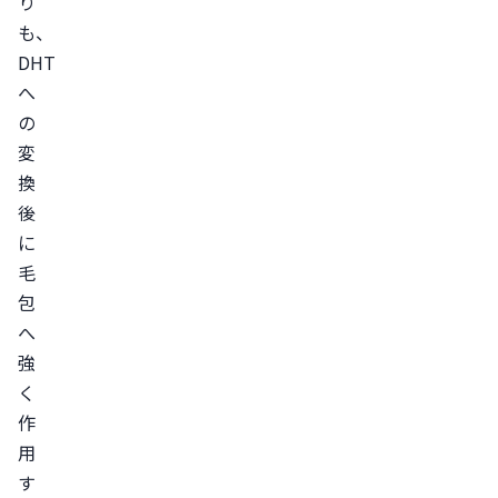
り
に
も、
関
DHT
す
へ
る
の
よ
変
く
換
あ
後
る
に
質
毛
問
包
ま
へ
と
強
く
め
作
参
用
考
す
文