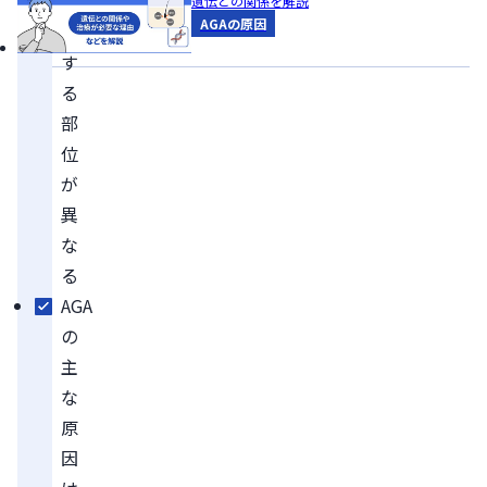
作
遺伝との関係を解説
AGAの原因
用
す
る
部
位
が
異
な
る
AGA
の
主
な
原
因