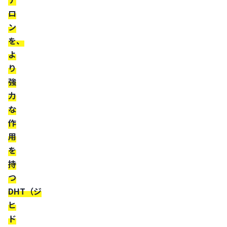
ぽ
ロ
く
ン
髭
を、
が
よ
濃
り
い
強
人
力
5α
な
リ
作
用
ダ
を
ク
持
タ
つ
ー
DHT（ジ
ゼ
ヒ
を
ド
抑