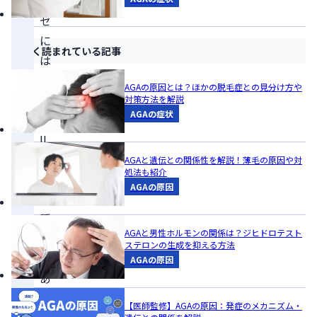
ー
ゼ
に
よく読まれている記事
は
I
AGAの原因とは？ほかの脱毛症との見分け方や
型
対策方法を解説
AGAの症状
と
II
型
AGAと遺伝との関係性を解説！薄毛の原因や対
処法も紹介
の
AGAの原因
2
種
AGAと男性ホルモンの関係は？ジヒドロテスト
類
ステロンの生成を抑える方法
が
AGAの原因
あ
り、
【医師監修】AGAの原因：発症のメカニズム・