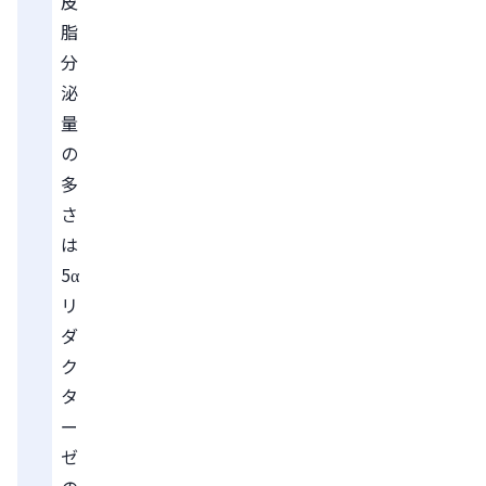
皮
脂
分
泌
量
の
多
さ
は
5α
リ
ダ
ク
タ
ー
ゼ