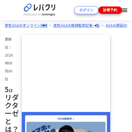
ログイン
診察予約
男性AGAのオンライン診療
男性AGAの医師監修記事一覧
AGAの原因の
更新
日：
2026
年08
月06
日
5α
リダ
クタ
ーゼ
と
は？