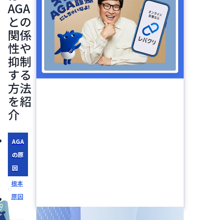
AGA
との
関係
性や
抑制
する
方法
を紹
介
AGA
の原
因
根本
原因