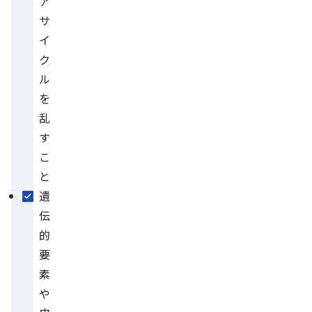
ア
サ
イ
ク
ル
を
乱
す
こ
と
遺
伝
的
要
素
や