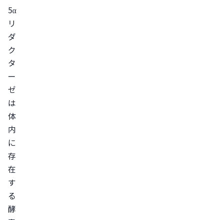
型
5α
5α
リ
リ
ダ
ク
ダ
タ
ク
ー
タ
ゼ
ー
は
ゼ
体
と
内
AGA
に
の
存
関
在
わ
す
り
る
5α
酵
リ