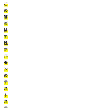
こ
特
の
徴
酵
家
素
族
は
に
男
薄
性
毛
ホ
が
ル
多
モ
い
ン
人
の
頭
テ
皮
ス
が
ト
脂
ス
っ
テ