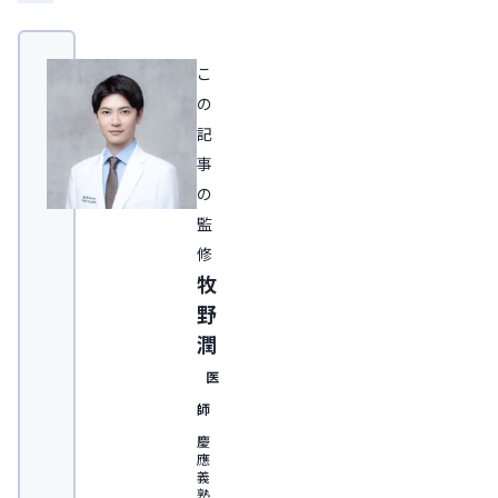
こ
の
記
事
の
監
修
牧
野
潤
医
師
慶
應
義
塾