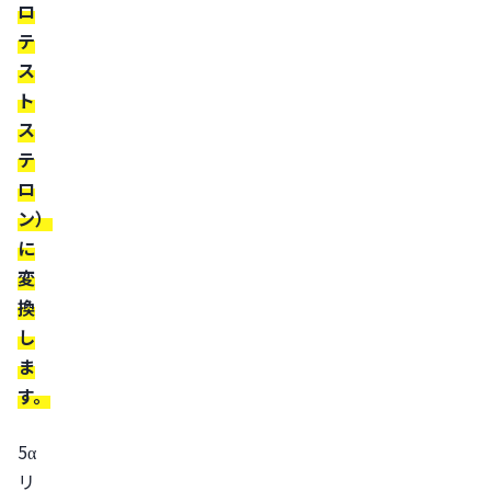
ロ
制
テ
す
ス
る
ト
方
ス
法
テ
フ
ロ
ィ
ン）
ナ
に
ス
変
テ
換
リ
し
ド
ま
の
す。
服
用
5α
デ
リ