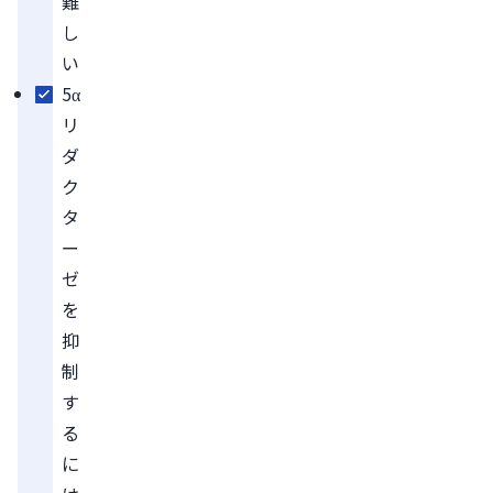
難
し
い
5α
リ
ダ
ク
タ
ー
ゼ
を
抑
制
す
る
に