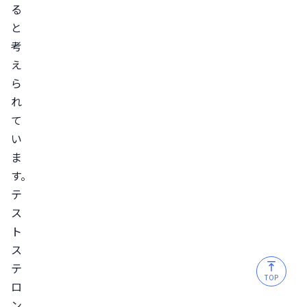
る
献
と
考
え
ら
れ
て
い
ま
す。
テ
ス
ト
ス
テ
TOP
ロ
ン