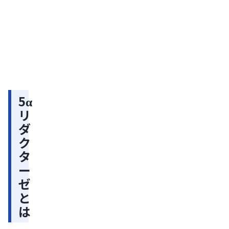
事
リ
2026
年07
ダ
月10
日
ク
【医
師監
タ
修】
ー
AGA
の原
ゼ
因：
I
発症
5α
のメ
型
リ
カニ
5α
ダ
ズ
ム・
リ
ク
遺伝
ダ
タ
との
関係
ク
ー
を解
タ
ゼ
説
と
ー
は
ゼ
II