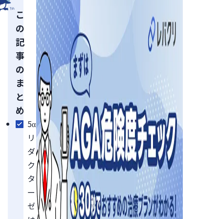
こ
の
記
事
の
ま
と
め
5α
リ
ダ
ク
タ
ー
ゼ