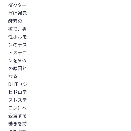
形
ダクター
成
ゼは還元
外
科
酵素の一
学
会

種で、男
日
性ホルモ
本
美
ンのテス
容
外
トステロ
科
ンをAGA
学
会
の原因と
(JSAPS)
なる
DHT（ジ
ヒドロテ
ストステ
ロン）へ
変換する
働きを持