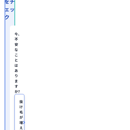
をチ
資
ェッ
系
経
ク
営
コ
ン
サ
今、
ル
不
テ
安
ィ
な
ン
グ
こ
企
と
業
は
の
あ
ヘ
り
ル
ま
ス
す
ケ
か?
ア・
IT
領
抜
域
け
に
毛
て
が
従
増
事。

え
慶