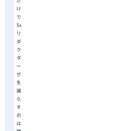
だ
け
で
5α
リ
ダ
ク
タ
ー
ゼ
を
減
ら
す
の
は