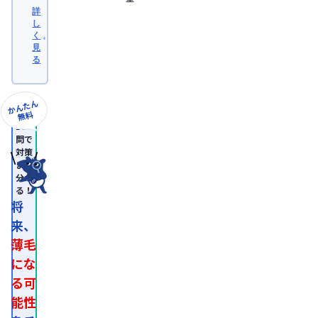
大
詳
学
し
医
く
学
見
部
る
卒
業。
日
本
かんたん
形
無料
成
10
外
問で
科
対策
学
まで
会
分か
認
る！
定
専
将
門
来、
医。

医
薄毛
師
免
にな
許
る可
取
得
能性
後、
外