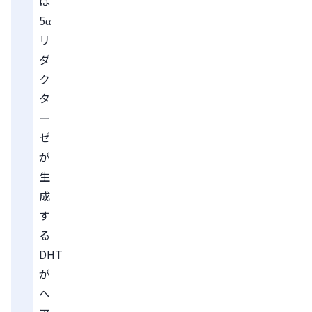
は
5α
リ
ダ
ク
タ
ー
ゼ
が
生
成
す
る
DHT
が
ヘ