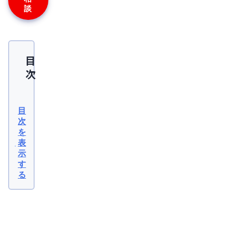
談
目
次
5α
リ
目
ダ
次
を
ク
表
タ
示
ー
す
る
ゼ
と
は
関
連
5α
記