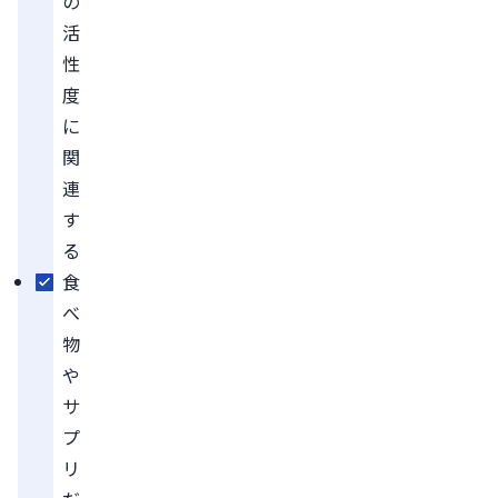
の
活
性
度
に
関
連
す
る
食
べ
物
や
サ
プ
リ