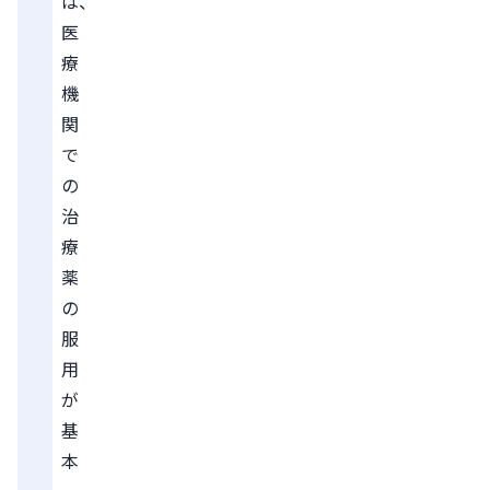
は、
医
療
機
関
で
の
治
療
薬
の
服
用
が
基
本