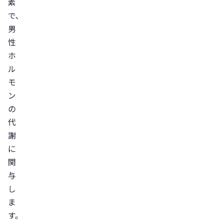
素
ダ
で、
ク
男
タ
性
ー
ホ
ゼ
ル
の
モ
活
ン
性
の
度
代
が
謝
高
に
い
関
人
与
の
し
ま
主
す。
な