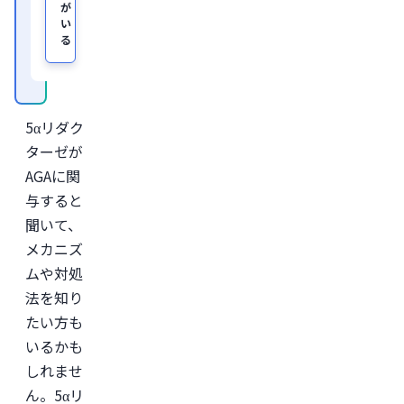
が
及
い
び
る
オ
ン
ラ
イ
ン
診
5αリダク
療
サ
ターゼが
ー
ビ
AGAに関
ス
与すると
「レ
バ
聞いて、
ク
リ」
メカニズ
監
ムや対処
修。
法を知り
＜
所
たい方も
属
学
いるかも
会
しれませ
＞

日
ん。5αリ
本