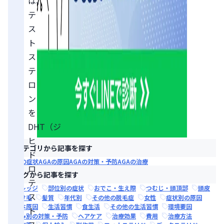
は、
テ
ス
ト
ス
テ
ロ
ン
を
DHT（ジ
ヒ
カテゴリから記事を探す
ド
AGAの症状
AGAの原因
AGAの対策・予防
AGAの治療
ロ
タグから記事を探す
テ
ナレッジ
部位別の症状
おでこ・生え際
つむじ・頭頂部
頭皮
ス
抜け毛
髪質
年代別
その他の脱毛症
女性
症状別の原因
根本原因
生活習慣
食生活
その他の生活習慣
環境要因
ト
悩み別の対策・予防
ヘアケア
治療効果
費用
治療方法