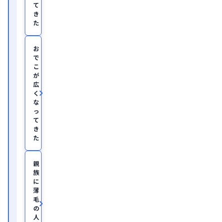
て
應
き
義
塾
た
大
学
医
お
学
で
部
こ
助
が
教
広
を
く
経
て、
な
美
っ
容
て
医
き
療
た
を
主
と
親
し
族
た
JSKIN
に
ク
薄
リ
毛
ニ
の
ッ
人
ク
、