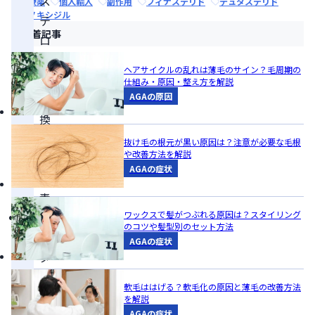
ス
治療薬
個人輸入
副作用
フィナステリド
デュタステリド
ミノキシジル
テ
新着記事
ロ
ン）
ヘアサイクルの乱れは薄毛のサイン？毛周期の
に
仕組み・原因・整え方を解説
AGAの原因
変
換
す
抜け毛の根元が黒い原因は？注意が必要な毛根
や改善方法を解説
る
AGAの症状
酵
素
ワックスで髪がつぶれる原因は？スタイリング
5α
のコツや髪型別のセット方法
リ
AGAの症状
ダ
ク
軟毛ははげる？軟毛化の原因と薄毛の改善方法
タ
を解説
AGAの症状