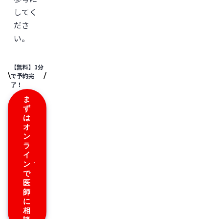
してく
ださ
い。
【無料】1分
で予約完
了！
ま
ず
は
オ
ン
ラ
イ
ン
で
医
師
に
相