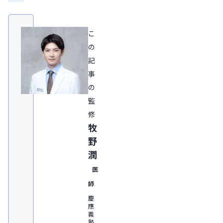
こ
の
記
事
の
監
修
牧
野
潤
医
師
慶
應
義
塾