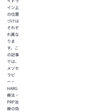
イドラ
イン上
の位置
づけは
それぞ
れ異な
りま
す。こ
の記事
では、
メソセ
ラピ
ー・
HARG
療法・
PRP治
療の効