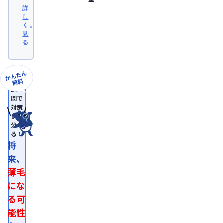
大
詳
学
し
医
く
学
見
部
る
卒
業。
日
本
かんたん
形
無料
成
10
外
問で
科
対策
学
まで
会
分か
認
る！
定
専
将
門
来、
医。

医
薄毛
師
免
にな
許
る可
取
得
能性
後、
外