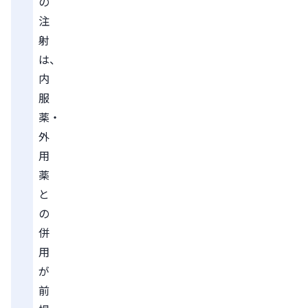
の
注
射
は、
内
服
薬・
外
用
薬
と
の
併
用
が
前