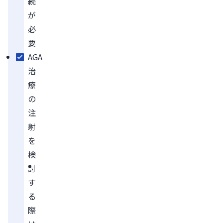
続
が
必
要
AGA
治
療
の
注
射
を
検
討
す
る
際