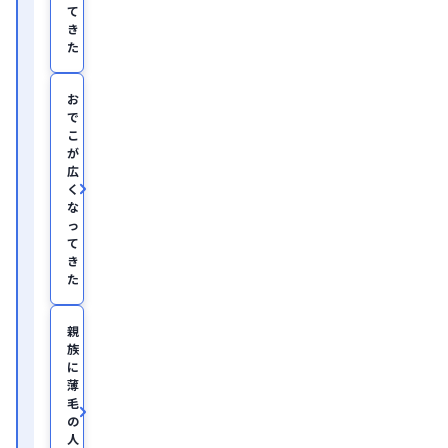
て
應
き
義
塾
た
大
学
医
お
学
で
部
こ
助
が
教
広
を
く
経
て、
な
美
っ
容
て
医
き
療
た
を
主
と
親
し
族
た
JSKIN
に
ク
薄
リ
毛
ニ
の
ッ
人
ク
、