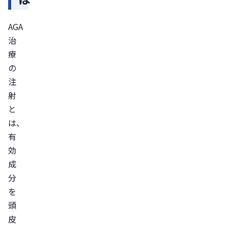
AGA
治
AGA
療
治
の
療
注
の
射
注
（注
射
入
と
治
は、
療）
有
の
効
主
成
な
分
種
を
類
頭
メ
皮