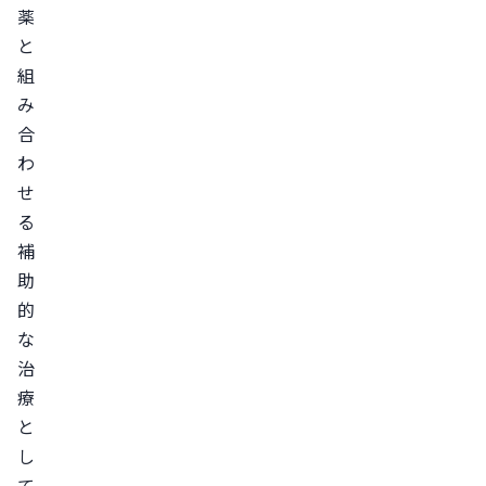
注
薬
入）
と
AGA
組
治
み
療
合
の
わ
注
せ
射
る
は
補
ガ
助
イ
的
ド
な
ラ
治
療
イ
と
ン
し
で
て