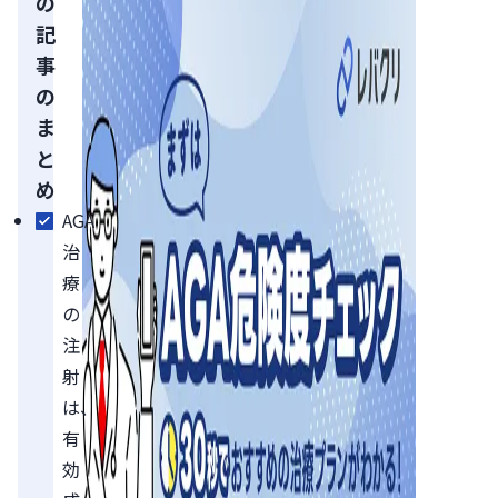
の
記
事
の
ま
と
め
AGA
治
療
の
注
射
は、
有
効