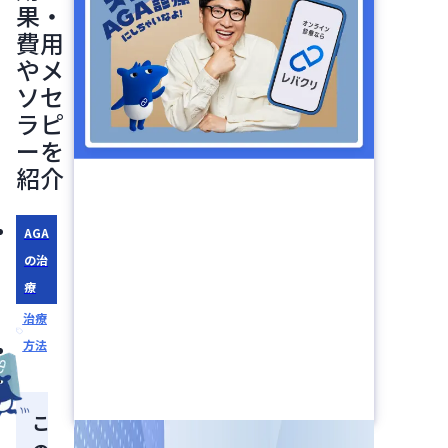
果・
費用
やメ
ソセ
ラピ
ーを
紹介
AGA
の治
療
治療
方法
こ