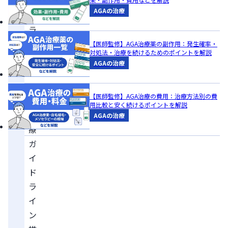
ソ
AGAの治療
セ
ラ
ピ
【医師監修】AGA治療薬の副作用：発生確率・
対処法・治療を続けるためのポイントを解説
ー
AGAの治療
は、
AGA
【医師監修】AGA治療の費用：治療方法別の費
の
用比較と安く続けるポイントを解説
診
AGAの治療
療
ガ
イ
ド
ラ
イ
ン