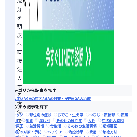
成
分
を
頭
皮
へ
直
接
注
入
す
カテゴリから記事を探す
る
AGAの症状
AGAの原因
AGAの対策・予防
AGAの治療
方
タグから記事を探す
法
ナレッジ
部位別の症状
おでこ・生え際
つむじ・頭頂部
頭皮
で
抜け毛
髪質
年代別
その他の脱毛症
女性
症状別の原因
根本原因
生活習慣
食生活
その他の生活習慣
環境要因
あ
悩み別の対策・予防
ヘアケア
治療効果
費用
治療方法