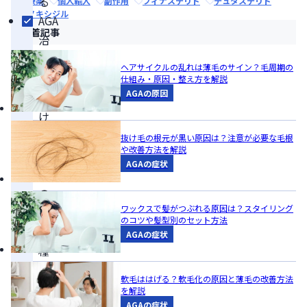
る
治療薬
個人輸入
副作用
フィナステリド
デュタステリド
ミノキシジル
AGA
新着記事
治
療
ヘアサイクルの乱れは薄毛のサイン？毛周期の
に
仕組み・原因・整え方を解説
AGAの原因
お
け
る
抜け毛の根元が黒い原因は？注意が必要な毛根
や改善方法を解説
注
AGAの症状
射
の
ワックスで髪がつぶれる原因は？スタイリング
主
のコツや髪型別のセット方法
な
AGAの症状
種
類
軟毛ははげる？軟毛化の原因と薄毛の改善方法
は、
を解説
AGAの症状