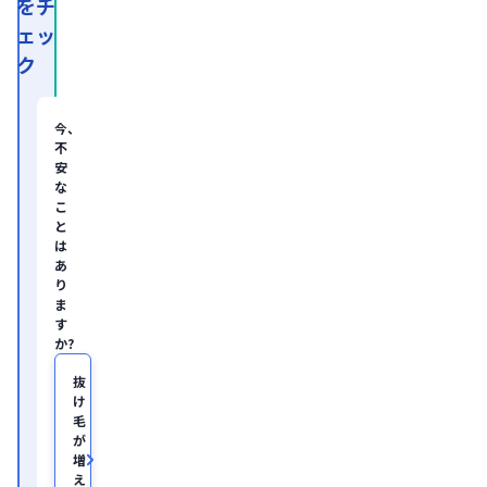
をチ
資
ェッ
系
経
ク
営
コ
ン
サ
今、
ル
不
テ
安
ィ
な
ン
グ
こ
企
と
業
は
の
あ
ヘ
り
ル
ま
ス
す
ケ
か?
ア・
IT
領
抜
域
け
に
毛
て
が
従
増
事。

え
慶