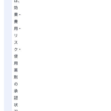
は、
効
果・
費
用・
リ
ス
ク・
使
用
薬
剤
の
承
認
状