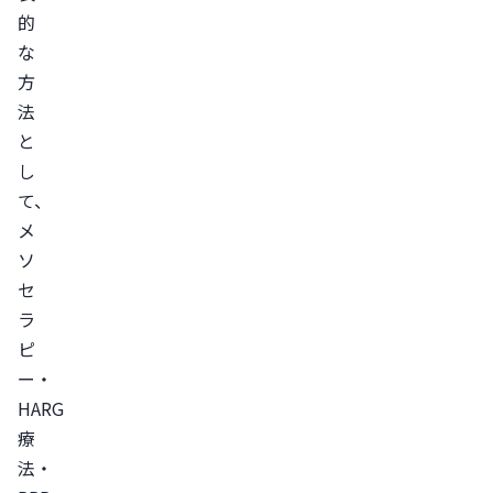
ど
的
を
な
注
方
入）
法
HARG
と
療
し
法
て、
（成
メ
長
ソ
因
セ
子
ラ
カ
ピ
ク
ー・
テ
HARG
ル
療
を
法・