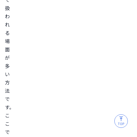
標
扱
準
わ
治
れ
療
る
と
場
し
面
て
が
推
多
奨
い
さ
方
れ
法
て
で
い
す。
な
こ
い
こ
TOP
治
で