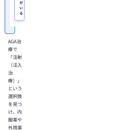
が
及
い
び
る
オ
ン
ラ
イ
ン
診
AGA治
療
サ
療で
ー
ビ
「注射
ス
（注入
「レ
バ
治
ク
リ」
療）」
監
という
修。
選択肢
＜
所
を見つ
属
学
け、内
会
服薬や
＞

日
外用薬
本