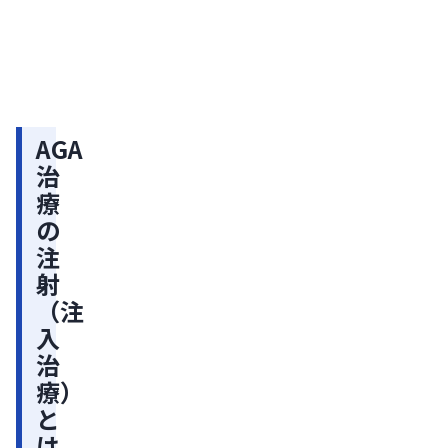
接
率・
日
【医
対処
届
師監
法・
け
修】
治療
AGA
を続
る
治療
ける
方
の費
ため
用：
法
のポ
AGA
治療
イン
治
内
方法
トを
療
別の
服
解説
費用
の
薬・
比較
注
外
と安
く続
射
用
ける
（注
薬
ポイ
ント
入
と
を解
治
の
説
療）
違
と
い
は