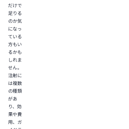
形
だけで
成
足りる
外
科
のか気
学
会

になっ
日
ている
本
美
方もい
容
外
るかも
科
しれま
学
会
せん。
(JSAPS)
注射に
は複数
の種類
があ
り、効
果や費
用、ガ