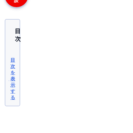
談
目
次
AGA
治
目
療
次
を
の
表
注
示
射
す
る
（注
入
治
関
連
療）
記
事