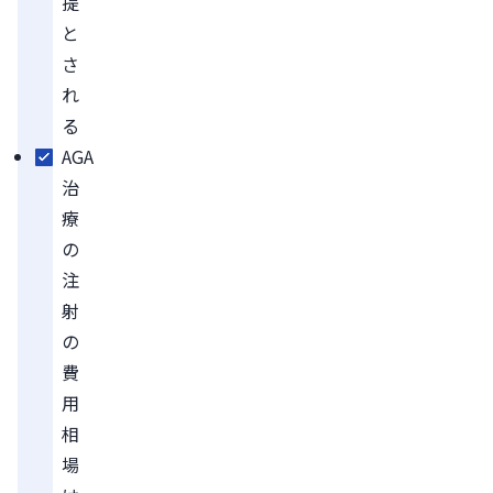
提
と
さ
れ
る
AGA
治
療
の
注
射
の
費
用
相
場