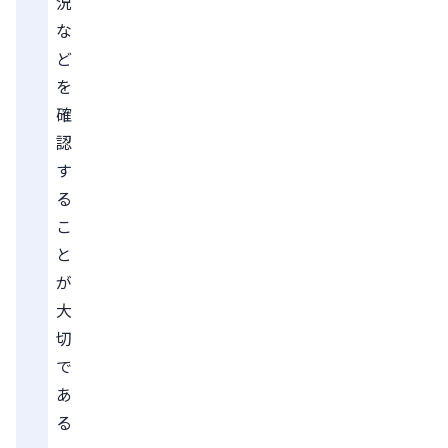
況
な
ど
を
確
認
す
る
こ
と
が
大
切
で
あ
る