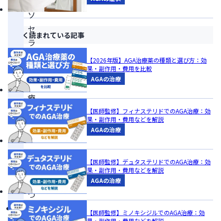
メ
ソ
セ
よく読まれている記事
ラ
ピ
【2026年版】AGA治療薬の種類と選び方：効
ー・
果・副作用・費用を比較
AGAの治療
HARG
療
法・
【医師監修】フィナステリドでのAGA治療：効
果・副作用・費用などを解説
PRP
AGAの治療
治
療
【医師監修】デュタステリドでのAGA治療：効
の
果・副作用・費用などを解説
3
AGAの治療
つ
メ
【医師監修】ミノキシジルでのAGA治療：効
果・副作用・費用などを解説