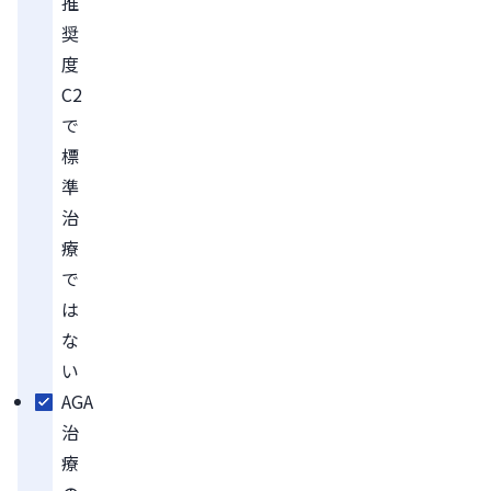
推
奨
度
C2
で
標
準
治
療
で
は
な
い
AGA
治
療