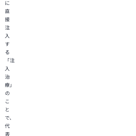
ソ
に
セ
直
ラ
接
ピ
注
ー
入
（成
す
長
る
「注
因
入
子・
治
ミ
療」
ノ
の
キ
こ
シ
と
ジ
で、
ル
代
な
表