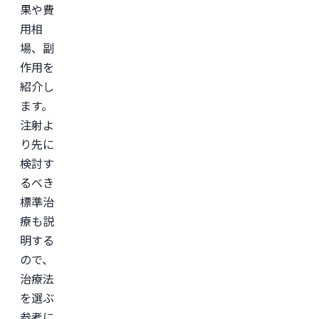
果や費
用相
場、副
作用を
紹介し
ます。
注射よ
り先に
検討す
るべき
標準治
療も説
明する
ので、
治療法
を選ぶ
参考に