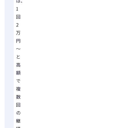
は、
1
回
2
万
円
～
と
高
額
で
複
数
回
の
継