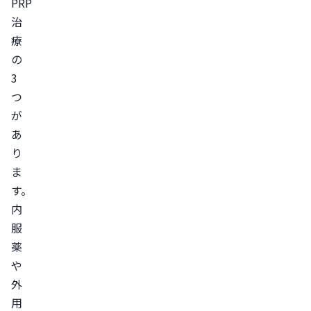
注
PRP
入）
治
療
PRP
の
治
3
療
つ
（自
が
身
あ
の
り
血
ま
液
す。
由
内
来
服
の
薬
成
や
分
外
を
用