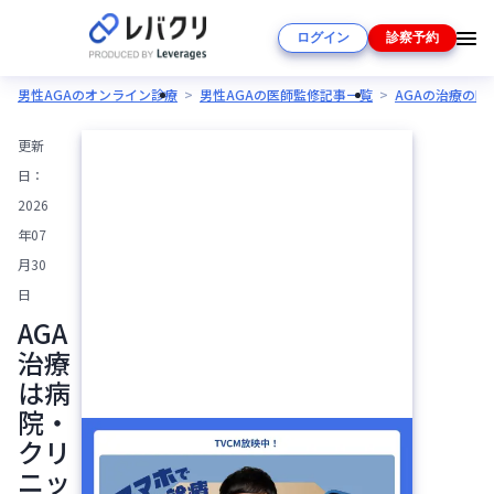
ログイン
診察予約
男性AGAのオンライン診療
男性AGAの医師監修記事一覧
AGAの治療の
更新
日：
2026
年07
月30
日
AGA
治療
は病
院・
クリ
ニッ