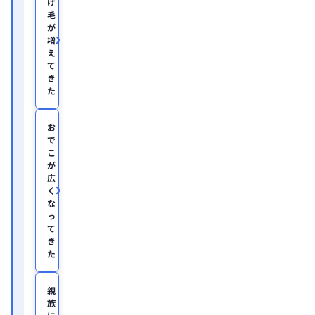
け
に
毛
て
が
従
増
事。

え
慶
て
應
き
義
塾
た
大
学
医
お
学
で
部
こ
助
が
教
広
を
く
経
て、
な
美
っ
容
て
医
き
療
た
を
主
と
親
し
族
た
JSKIN