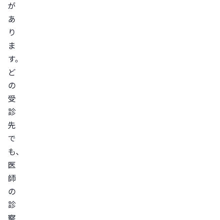
が
る
あ
際
り
に
ま
確
す。
認
ど
し
の
た
受
い
診
こ
先
と
で
AGA
も、
医
治
師
療
の
の
診
受
察
診