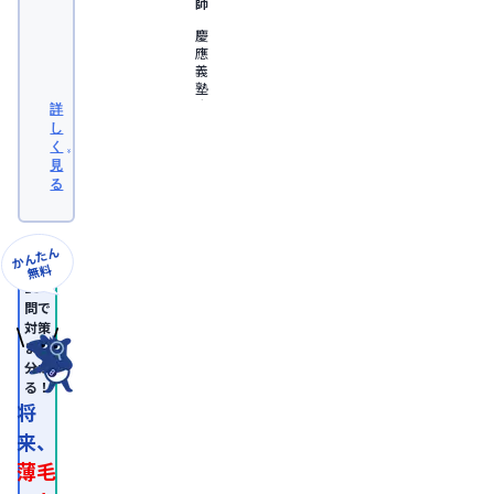
師
慶
應
義
塾
大
詳
学
し
医
く
学
見
部
る
卒
業。
日
本
かんたん
形
無料
成
10
外
問で
科
対策
学
まで
会
分か
認
る！
定
専
将
門
来、
医。

医
薄毛
師
免