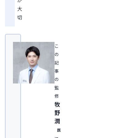
大
切
こ
の
記
事
の
監
修
牧
野
潤
医