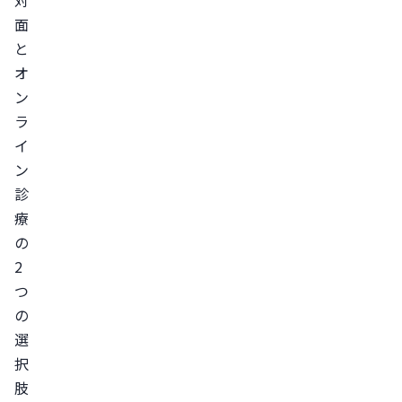
面
主
と
な
オ
AGA
ン
治
ラ
療
イ
薬
ン
皮
診
膚
療
科
の
で
2
AGA
つ
治
の
療
選
を
択
受
肢
け