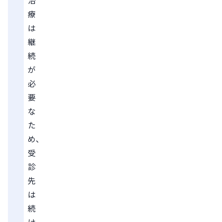
療
は
継
続
が
必
要
な
た
め、
受
診
先
は
続
け