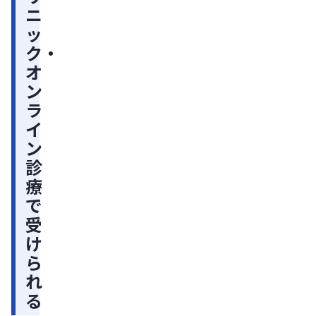
ニ
な
ッ
る
ク・
病
オ
院
ン
と
ラ
ク
イ
リ
ン
ニ
診
ッ
療
ク
で
で
受
AGA
け
治
ら
療
れ
内
る
容