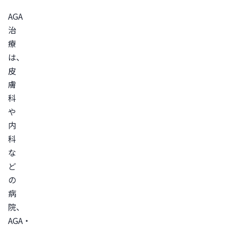
の
AGA
明
治
確
療
な
は、
違
皮
膚
い
科
は
や
な
内
い
科
皮
な
膚
ど
科
の
で
病
も
院、
AGA
AGA・
治