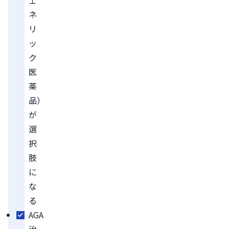
ネ
リ
ッ
ク
医
薬
品）
が
選
択
肢
に
な
る
AGA
治