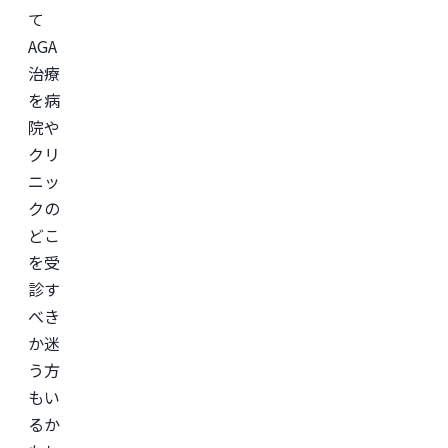
学
て
会
AGA
＞

日
治療
本
形
を病
成
院や
外
科
クリ
学
会

ニッ
日
クの
本
美
どこ
容
外
を受
科
診す
学
会
べき
(JSAPS)
か迷
う方
もい
るか