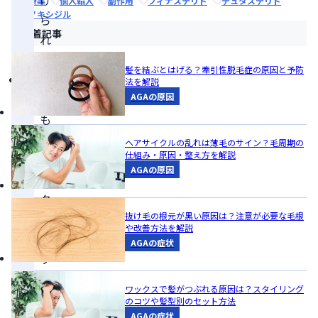
治療薬
個人輸入
副作用
フィナステリド
デュタステリド
ミノキシジル
ら
新着記事
れ
る
髪を結ぶとはげる？牽引性脱毛症の原因と予防
病
法を解説
AGAの原因
院
も
AGA
ヘアサイクルの乱れは薄毛のサイン？毛周期の
仕組み・原因・整え方を解説
専
AGAの原因
門
ク
抜け毛の根元が黒い原因は？注意が必要な毛根
リ
や改善方法を解説
ニ
AGAの症状
ッ
ク
ワックスで髪がつぶれる原因は？スタイリング
も、
のコツや髪型別のセット方法
国
AGAの症状