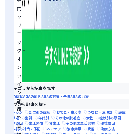
門
ク
リ
ニ
ッ
ク・
オ
ン
ラ
イ
カテゴリから記事を探す
ン
AGAの症状
AGAの原因
AGAの対策・予防
AGAの治療
診
タグから記事を探す
療
ナレッジ
部位別の症状
おでこ・生え際
つむじ・頭頂部
頭皮
で
抜け毛
髪質
年代別
その他の脱毛症
女性
症状別の原因
根本原因
生活習慣
食生活
その他の生活習慣
環境要因
受
悩み別の対策・予防
ヘアケア
治療効果
費用
治療方法
け