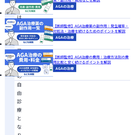
AGAの治療
費
は
全
【医師監修】AGA治療薬の副作用：発生確率・
対処法・治療を続けるためのポイントを解説
額
AGAの治療
自
己
【医師監修】AGA治療の費用：治療方法別の費
負
用比較と安く続けるポイントを解説
担
AGAの治療
の
自
由
診
療
と
な
り、