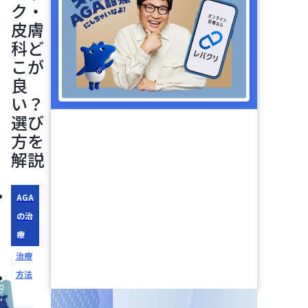
ク・
皮膚
科ど
こが
良
い？
選び
方を
解説
AGA
の治
療
治療
方法