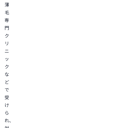
薄
療
毛
は
専
受
門
け
ク
ら
リ
れ
ニ
る
ッ
皮
ク
膚
な
科
ど
で
で
処
受
方
け
さ
ら
れ
れ、
る
対