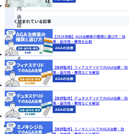
内
承
よく読まれている記事
認
薬
【2026年版】AGA治療薬の種類と選び方：効
に
果・副作用・費用を比較
AGAの治療
よ
る
薬
【医師監修】フィナステリドでのAGA治療：効
果・副作用・費用などを解説
物
AGAの治療
治
療
【医師監修】デュタステリドでのAGA治療：効
が
果・副作用・費用などを解説
基
AGAの治療
本
治
【医師監修】ミノキシジルでのAGA治療：効
療
果・副作用・費用などを解説