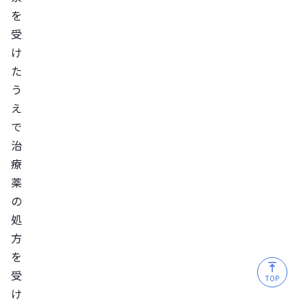
を
先
受
ご
け
と
た
の
う
特
え
徴
で
を
治
比
療
較
薬
か
の
か
処
り
方
つ
を
け
受
TOP
の
け
病