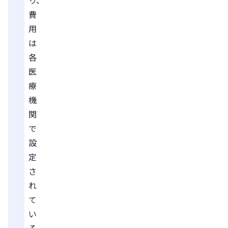
費
用
は
各
医
療
機
関
で
設
定
さ
れ
て
い
る