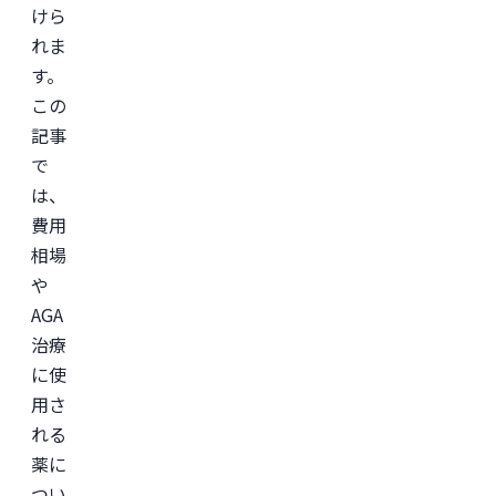
けら
れま
す。
この
記事
で
は、
費用
相場
や
AGA
治療
に使
用さ
れる
薬に
つい