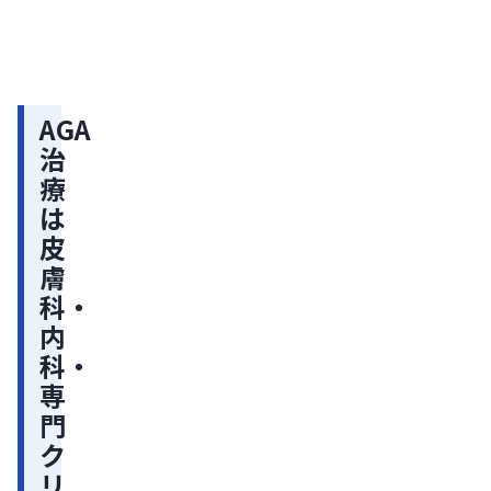
師監
法・
る
修】
治療
AGA
を続
AGA
治療
ける
治
の費
ため
用：
療
のポ
AGA
治療
イン
治
は
方法
トを
療
別の
保
解説
費用
は
険
比較
皮
適
と安
く続
膚
用
ける
科・
外
ポイ
ント
内
の
を解
科・
自
説
専
由
門
診
ク
療
リ
に