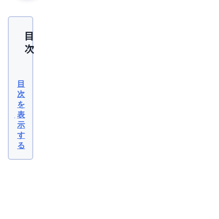
目
次
AGA
治
目
療
次
を
は
表
皮
示
膚
す
る
科・
内
科・
関
連
専
記
事
門
2026
年08
ク
月04