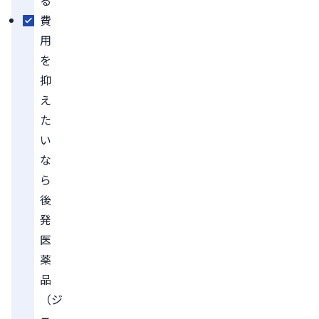
費
用
を
抑
え
た
い
な
ら
後
発
医
薬
品
（ジ
ェ