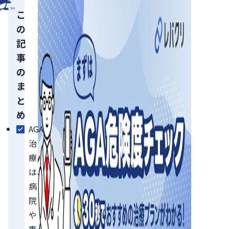
こ
の
記
事
の
ま
と
め
AGA
治
療
は、
病
院
や
専