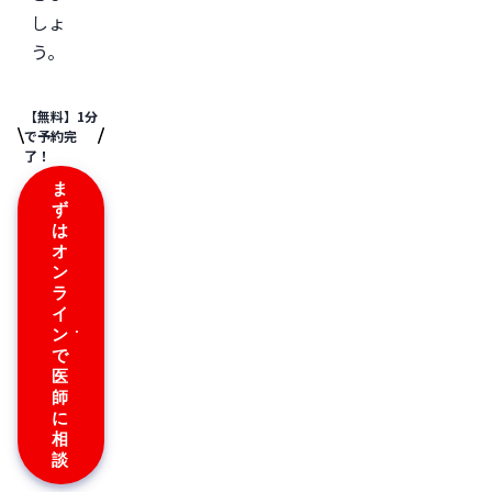
しょ
う。
【無料】1分
で予約完
了！
ま
ず
は
オ
ン
ラ
イ
ン
で
医
師
に
相
談