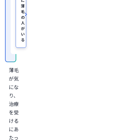
に
ク
薄
リ
毛
ニ
の
ッ
人
ク
、
が
及
い
び
る
オ
ン
ラ
イ
ン
診
薄毛
療
サ
が気
ー
ビ
にな
ス
り、
「レ
バ
治療
ク
リ」
を受
監
ける
修。
にあ
＜
所
たっ
属