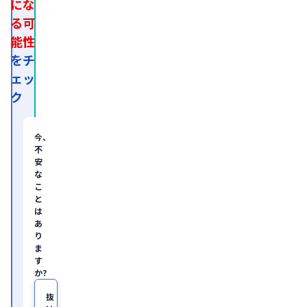
にな
許
る可
取
得
能性
後、
外
をチ
資
ェッ
系
経
ク
営
コ
ン
サ
今、
ル
不
テ
安
ィ
な
ン
グ
こ
企
と
業
は
の
あ
ヘ
り
ル
ま
ス
す
ケ
か?
ア・
IT
領
抜
域