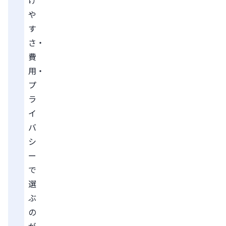
や
す
さ・
費
用・
プ
ラ
イ
バ
シ
ー
で
選
ぶ
の
が