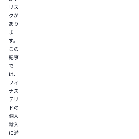
リス
クが
あり
ま
す。
この
記事
で
は、
フィ
ナス
テリ
ドの
個人
輸入
に潜