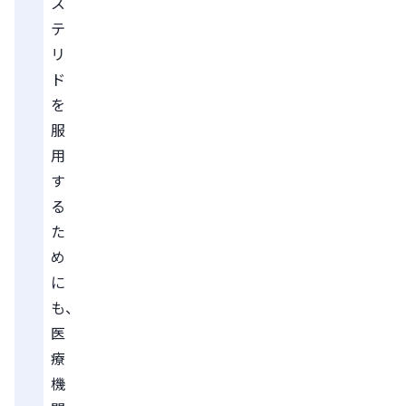
ス
テ
リ
ド
を
服
用
す
る
た
め
に
も、
医
療
機