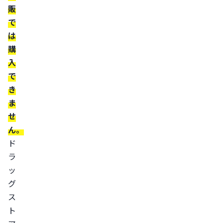
め
販
ら
で
れ
は
て
購
い
入
な
で
い
き
フ
ま
ィ
せ
ナ
ん。
ス
ド
テ
ラ
リ
ッ
ド
グ
を
ス
個
ト