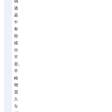
偽
造
品
や
有
効
成
分
不
足、
不
純
物
混
入
な