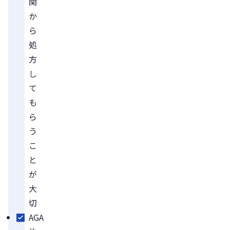
関
か
ら
処
方
し
て
も
ら
う
こ
と
が
大
切
AGA