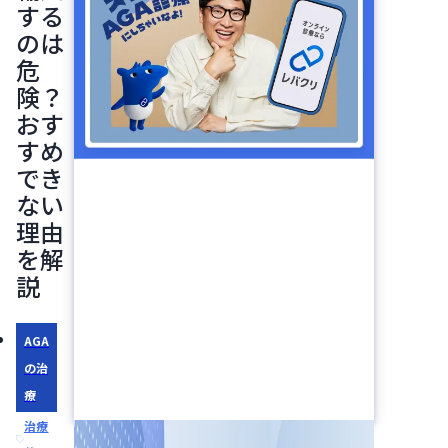
する
のは
危
険？
おす
すめ
でき
ない
理由
を解
説
AGA
の治
療
治療