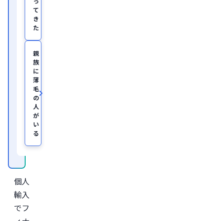
っ
容
て
医
き
療
た
を
主
と
親
し
族
た
JSKIN
に
ク
薄
リ
毛
ニ
の
ッ
人
ク
、
が
及
い
び
る
オ
ン
ラ
イ
ン
診
個人
療
サ
輸入
ー
ビ
でフ
ス
ィナ
「レ