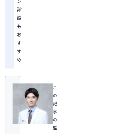
ン
診
療
も
お
す
す
め
こ
の
記
事
の
監