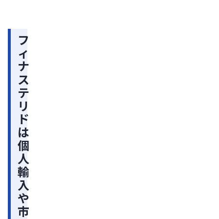
き
療薬の
用・
る？
種類と
費用
選び
など
薬
方：効
を解
フ
機
果・副
説
ィ
作用・
法
ナ
費用を
に
比較
ス
よ
テ
っ
リ
て
ド
市
は
販
個
や
人
通
輸
販
入
は
や
禁
市