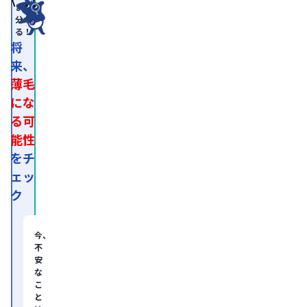
まで
会
分か
認
る！
定
専
将
門
来、
医。

医
薄毛
師
免
にな
許
る可
取
得
能性
後、
外
をチ
資
ェッ
系
経
ク
営
コ
ン
サ
今、
ル
不
テ
安
ィ
な
ン
グ
こ
企
と
業