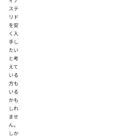
バ
ステ
ク
リ」
リド
監
を安
修。
く入
＜
所
手し
属
学
たい
会
と考
＞

日
えて
本
形
いる
成
方も
外
科
いる
学
会

かも
日
しれ
本
美
ませ
容
外
ん。
科
しか
学
会