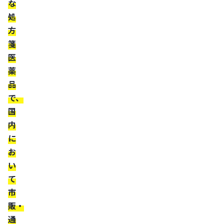
し
な
た
処
医
方
薬
箋
品
医
薬
を
品
譲
で、
渡・
国
販
内
売
に
す
お
る
い
こ
て
と
市
は
販・
認
通