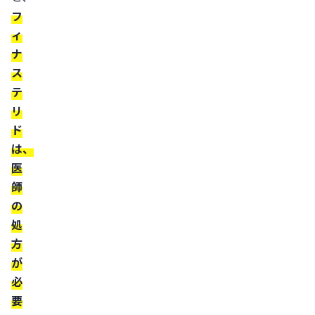
行
フ
サ
ィ
イ
ナ
ト）
ス
か
テ
ら
リ
は
ド
購
は、
入
医
で
師
き
の
る
処
個
方
人
が
輸
必
入
要