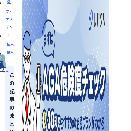
薬
フィ
ナス
テリ
ド
個人
輸入
こ
の
記
事
の
ま
と