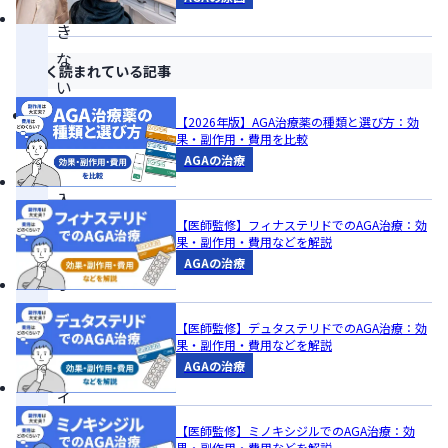
で
き
な
よく読まれている記事
い
個
【2026年版】AGA治療薬の種類と選び方：効
果・副作用・費用を比較
人
AGAの治療
輸
入
で
【医師監修】フィナステリドでのAGA治療：効
果・副作用・費用などを解説
入
AGAの治療
手
し
【医師監修】デュタステリドでのAGA治療：効
た
果・副作用・費用などを解説
フ
AGAの治療
ィ
ナ
【医師監修】ミノキシジルでのAGA治療：効
果・副作用・費用などを解説