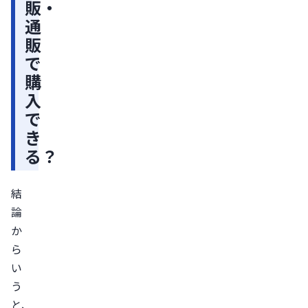
止
販・
さ
通
れ
販
て
で
購
い
入
る
で
個
き
人
る？
輸
入
結
サ
論
イ
か
ト
ら
（輸
い
入
う
代
と、