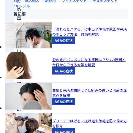
た
治療薬
個人輸入
副作用
フィナステリド
デュタステリド
ミノキシジル
め、
新着記事
国
内
「濡れるとハゲる」は本当？薄毛の原因やAGA
に
のチェック方法、対策を解説
AGAの症状
お
い
て
髪の毛がボコボコになる原因は？5つの原因と
今日からできる対策を解説
市
AGAの症状
販・
通
白髪とAGAの関係は？仕組みの違いと治療の注
販
意点を解説
で
AGAの症状
は
購
ブリーチではげる？抜け毛や薄毛を防ぐ染め方
入
を紹介
AGAの原因