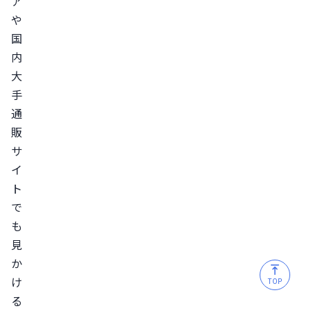
ア
人
や
輸
国
入
内
サ
大
イ
手
ト
通
か
販
ら
サ
購
イ
入
ト
す
で
る
も
危
見
険
か
性
け
TOP
品
る