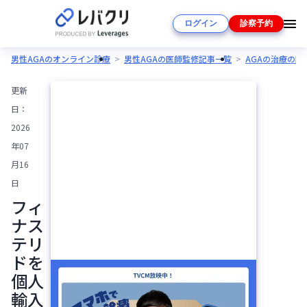
ログイン
診察予約
男性AGAのオンライン診療
男性AGAの医師監修記事一覧
AGAの治療の
更新
日：
2026
年07
月16
日
フィ
ナス
テリ
ドを
個人
輸入