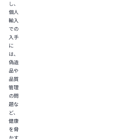
し、
(JSAPS)
個人
輸入
での
入手
に
は、
偽造
品や
品質
管理
の問
題な
ど、
健康
を脅
かす