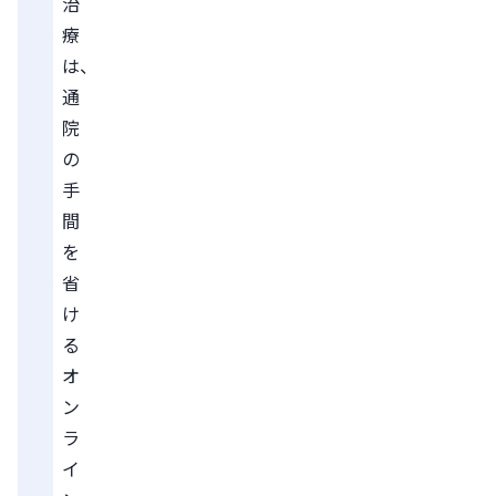
治
療
は、
通
院
の
手
間
を
省
け
る
オ
ン
ラ
イ