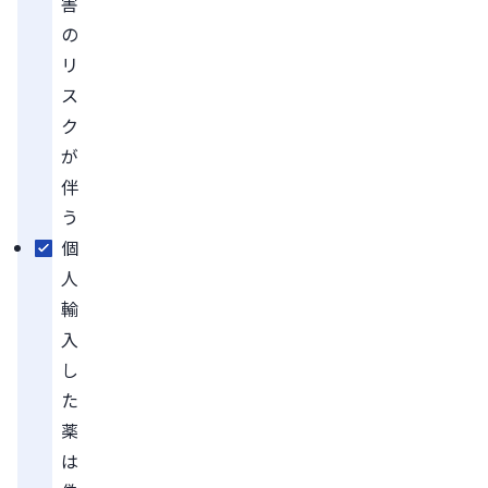
害
の
リ
ス
ク
が
伴
う
個
人
輸
入
し
た
薬
は