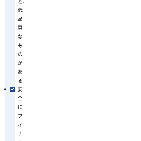
ど、
低
品
質
な
も
の
が
あ
る
安
全
に
フ
ィ
ナ