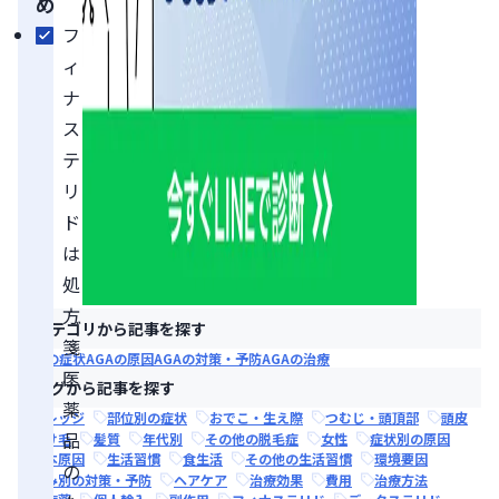
め
フ
ィ
ナ
ス
テ
リ
ド
は
処
方
カテゴリから記事を探す
箋
AGAの症状
AGAの原因
AGAの対策・予防
AGAの治療
医
タグから記事を探す
薬
ナレッジ
部位別の症状
おでこ・生え際
つむじ・頭頂部
頭皮
品
抜け毛
髪質
年代別
その他の脱毛症
女性
症状別の原因
根本原因
生活習慣
食生活
その他の生活習慣
環境要因
の
悩み別の対策・予防
ヘアケア
治療効果
費用
治療方法