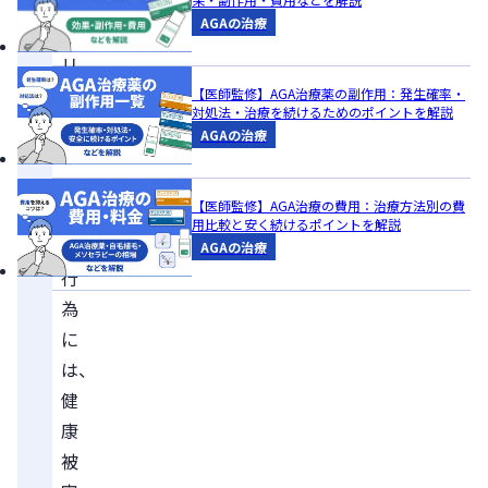
ス
AGAの治療
テ
リ
ド
【医師監修】AGA治療薬の副作用：発生確率・
対処法・治療を続けるためのポイントを解説
を
AGAの治療
服
用
【医師監修】AGA治療の費用：治療方法別の費
す
用比較と安く続けるポイントを解説
る
AGAの治療
行
為
に
は、
健
康
被