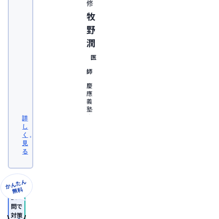
修
牧
野
潤
医
師
慶
應
義
塾
大
詳
学
し
医
く
学
見
部
る
卒
業。
日
本
かんたん
形
無料
成
10
外
問で
科
対策
学