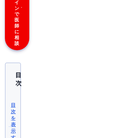
イ
ン
で
医
師
に
相
談
目
次
フ
ィ
目
ナ
次
を
ス
表
テ
示
す