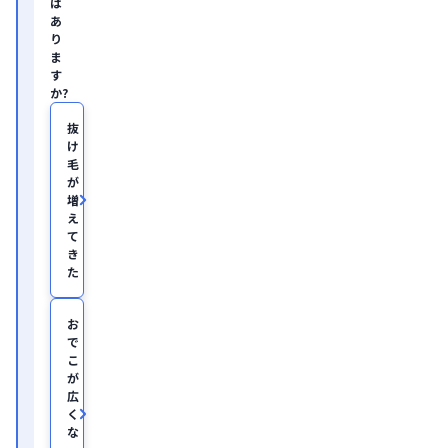
は
の
あ
ヘ
り
ル
ま
ス
す
ケ
か?
ア・
IT
領
抜
域
け
に
毛
て
が
従
増
事。

え
慶
て
應
き
義
塾
た
大
学
医
お
学
で
部
こ
助
が
教
広
を
く
経
て、
な
美