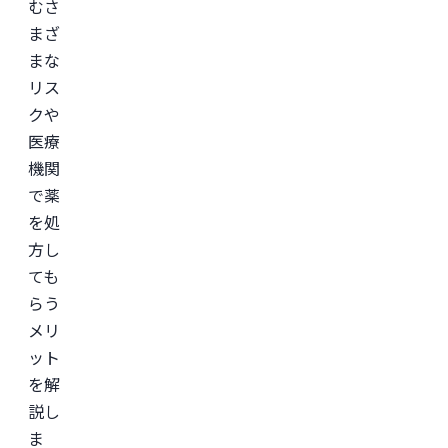
むさ
まざ
まな
リス
クや
医療
機関
で薬
を処
方し
ても
らう
メリ
ット
を解
説し
ま