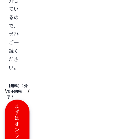
介し
てい
るの
で、
ぜひ
ご一
読く
ださ
い。
【無料】1分
で予約完
了！
ま
ず
は
オ
ン
ラ